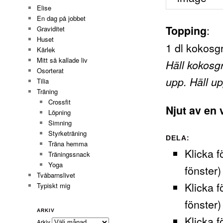
Elise
En dag på jobbet
:
Topping
Graviditet
Huset
1 dl kokosg
Kärlek
Mitt så kallade liv
Häll kokosgr
Osorterat
upp. Häll u
Tilia
Träning
Crossfit
Njut av en
Löpning
Simning
Styrketräning
DELA:
Träna hemma
Klicka f
Träningssnack
Yoga
fönster)
Tvåbarnslivet
Klicka f
Typiskt mig
fönster)
ARKIV
Klicka f
Arkiv