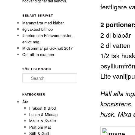
nödvändigt när det behövs.
festligare v
SENAST SKRIVET
Marängtårta med blåbär
2 portioner
#givaktochbitihop
2 dl blåbär
#metoo och Försvarsmakten,
enligt mig.
2 dl vatten
Midsommar på Gökhult 2017
1/2 tsk hus
Om att ta examen
psylliumfrön
SÖK I BLOGGEN
Lite vaniljpu
Search
Häll alla in
KATEGORIER
Äta
konsistens.
Frukost & Bröd
husk. Mixa s
Lunch & Middag
Mellis & Kvällis
Prat om Mat
Sött & Gott