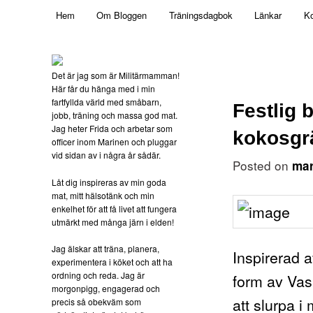
Main menu
Mamma, militär och märkbart obekväm
Hem
Om Bloggen
Träningsdagbok
Länkar
Ko
Skip to primary content
Militärmamman
Det är jag som är Militärmamman!
Här får du hänga med i min
fartfyllda värld med småbarn,
Festlig
jobb, träning och massa god mat.
Jag heter Frida och arbetar som
kokosgr
officer inom Marinen och pluggar
vid sidan av i några år sådär.
Posted on
mar
Låt dig inspireras av min goda
mat, mitt hälsotänk och min
enkelhet för att få livet att fungera
utmärkt med många järn i elden!
Jag älskar att träna, planera,
Inspirerad 
experimentera i köket och att ha
ordning och reda. Jag är
form av Vas
morgonpigg, engagerad och
att slurpa i 
precis så obekväm som