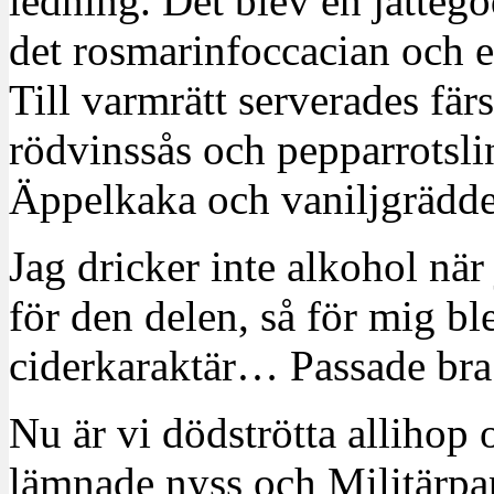
ledning. Det blev en jättegod 
det rosmarinfoccacian och et
Till varmrätt serverades färs
rödvinssås och pepparrotsling
Äppelkaka och vaniljgrädde t
Jag dricker inte alkohol nä
för den delen, så för mig b
ciderkaraktär… Passade bra
Nu är vi dödströtta allihop
lämnade nyss och Militärpa