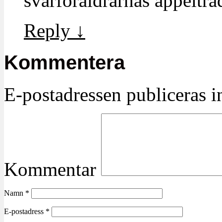
svärföräldrarnas äppelträ
Reply
↓
Kommentera
E-postadressen publiceras in
Kommentar
Namn
*
E-postadress
*