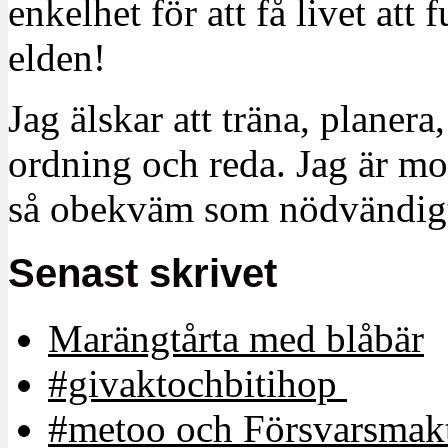
enkelhet för att få livet at
elden!
Jag älskar att träna, planera
ordning och reda. Jag är m
så obekväm som nödvändigt
Senast skrivet
Marängtårta med blåbär
#givaktochbitihop
#metoo och Försvarsmakt