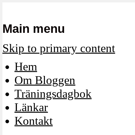
Mamma, militär och märkbart obekvä
Militärmamman
Main menu
Skip to primary content
Hem
Om Bloggen
Träningsdagbok
Länkar
Kontakt