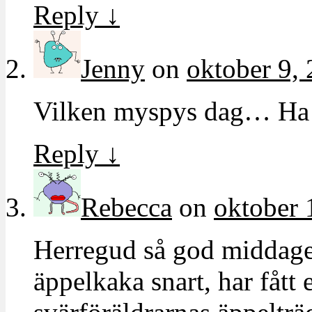
Reply
↓
Jenny
on
oktober 9, 
Vilken myspys dag… Ha
Reply
↓
Rebecca
on
oktober 
Herregud så god middage
äppelkaka snart, har fått