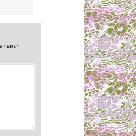
 är märkta
*