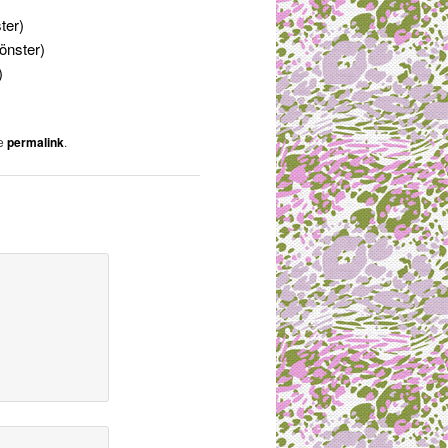
ter)
fönster)
)
he
permalink
.