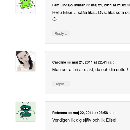
Fam Lindsjö/Thiman
on
maj 21, 2011 at 21:02
s
Hellu Elise… sååå lika.. Dvs. lika söta o
😉
↓
Reply
Caroline
on
maj 21, 2011 at 22:41
said:
Man ser att ni är släkt, du och din dotter!
↓
Reply
Rebecca
on
maj 22, 2011 at 08:58
said:
Verkligen lik dig själv och lik Elise!