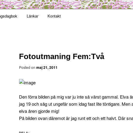
t obekväm
ngsdagbok
Länkar
Kontakt
an
Fotoutmaning Fem:Två
Posted on
maj 21, 2011
Den förra bilden på mig var ju inte så värst gammal. Elva å
jag 19 och såg ut ungefär som idag fast lite töntigare. Men
elva åren gjorde mig!
På bilden ovan däremot är jag runt ett och ett halvt. Där sn
DELA: