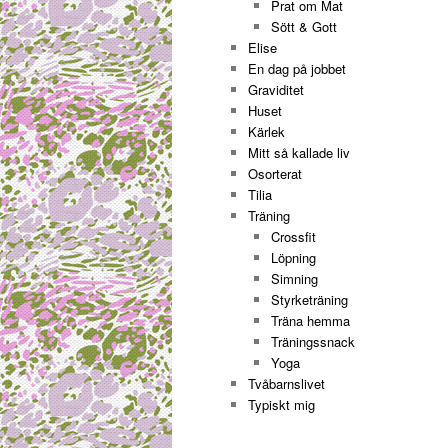
Prat om Mat
Sött & Gott
Elise
En dag på jobbet
Graviditet
Huset
Kärlek
Mitt så kallade liv
Osorterat
Tilia
Träning
Crossfit
Löpning
Simning
Styrketräning
Träna hemma
Träningssnack
Yoga
Tvåbarnslivet
Typiskt mig