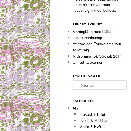
precis så obekväm som
nödvändigt när det behövs.
SENAST SKRIVET
Marängtårta med blåbär
#givaktochbitihop
#metoo och Försvarsmakten,
enligt mig.
Midsommar på Gökhult 2017
Om att ta examen
SÖK I BLOGGEN
Search
KATEGORIER
Äta
Frukost & Bröd
Lunch & Middag
Mellis & Kvällis