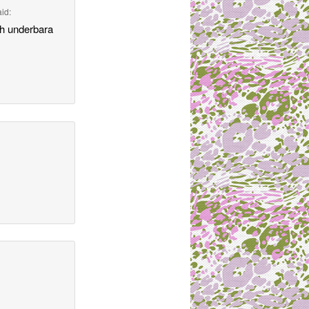
aid:
ch underbara