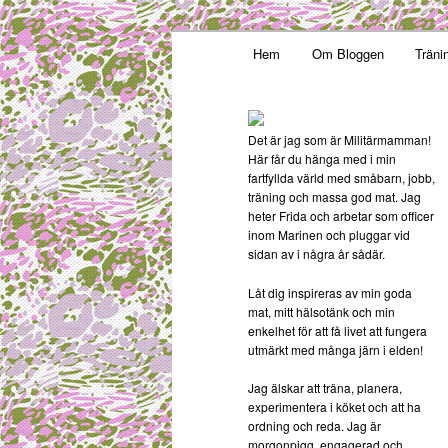
Main menu
Mamma, militär och märkbar
Hem
Om Bloggen
Träni
Skip to primary content
Militärmamm
Det är jag som är Militärmamman!
Här får du hänga med i min
fartfyllda värld med småbarn, jobb,
träning och massa god mat. Jag
heter Frida och arbetar som officer
inom Marinen och pluggar vid
sidan av i några år sådär.
Låt dig inspireras av min goda
mat, mitt hälsotänk och min
enkelhet för att få livet att fungera
utmärkt med många järn i elden!
Jag älskar att träna, planera,
experimentera i köket och att ha
ordning och reda. Jag är
morgonpigg, engagerad och