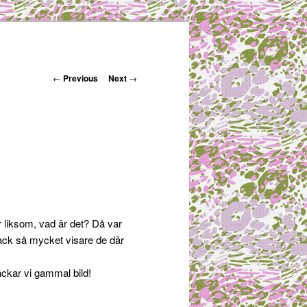
Post navigation
←
Previous
Next
→
r liksom, vad är det? Då var
 ack så mycket visare de där
ackar vi gammal bild!