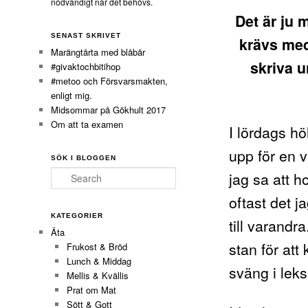
nödvändigt när det behövs.
Det är ju
SENAST SKRIVET
krävs med
Marängtårta med blåbär
skriva u
#givaktochbitihop
#metoo och Försvarsmakten,
enligt mig.
Midsommar på Gökhult 2017
Om att ta examen
I lördags hö
upp för en 
SÖK I BLOGGEN
jag sa att h
Search
oftast det j
KATEGORIER
till varandr
Äta
stan för att
Frukost & Bröd
Lunch & Middag
sväng i lek
Mellis & Kvällis
Prat om Mat
Sött & Gott