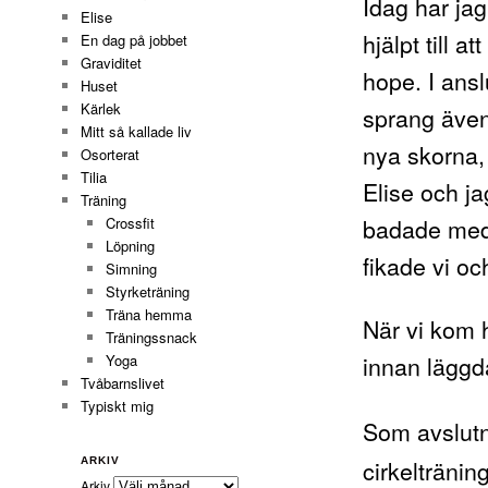
Idag har jag
Elise
hjälpt till 
En dag på jobbet
Graviditet
hope. I ansl
Huset
Kärlek
sprang även 
Mitt så kallade liv
nya skorna,
Osorterat
Tilia
Elise och ja
Träning
badade med 
Crossfit
Löpning
fikade vi oc
Simning
Styrketräning
Träna hemma
När vi kom h
Träningssnack
innan läggda
Yoga
Tvåbarnslivet
Typiskt mig
Som avslutn
cirkelträni
ARKIV
Arkiv