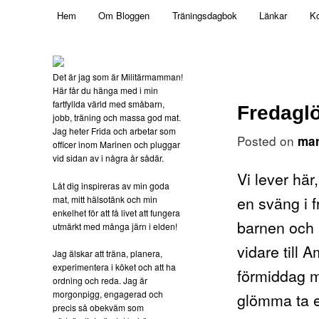
Main menu
Mamma, militär och märkbart obekväm
Hem
Om Bloggen
Träningsdagbok
Länkar
Ko
Skip to primary content
Militärmamman
Det är jag som är Militärmamman!
Här får du hänga med i min
fartfyllda värld med småbarn,
Fredagl
jobb, träning och massa god mat.
Jag heter Frida och arbetar som
Posted on
mar
officer inom Marinen och pluggar
vid sidan av i några år sådär.
Vi lever här,
Låt dig inspireras av min goda
en sväng i 
mat, mitt hälsotänk och min
enkelhet för att få livet att fungera
barnen och m
utmärkt med många järn i elden!
vidare till 
Jag älskar att träna, planera,
experimentera i köket och att ha
förmiddag m
ordning och reda. Jag är
morgonpigg, engagerad och
glömma ta e
precis så obekväm som