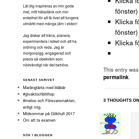
Klicka f
Låt dig inspireras av min goda
fönster)
mat, mitt hälsotänk och min
enkelhet för att få livet att fungera
Klicka f
utmärkt med många järn i elden!
fönster)
Jag älskar att träna, planera,
Klicka f
experimentera i köket och att ha
ordning och reda. Jag är
morgonpigg, engagerad och
precis så obekväm som
nödvändigt när det behövs.
This entry wa
.
permalink
SENAST SKRIVET
Marängtårta med blåbär
#givaktochbitihop
#metoo och Försvarsmakten,
3 THOUGHTS ON
enligt mig.
Midsommar på Gökhult 2017
Om att ta examen
SÖK I BLOGGEN