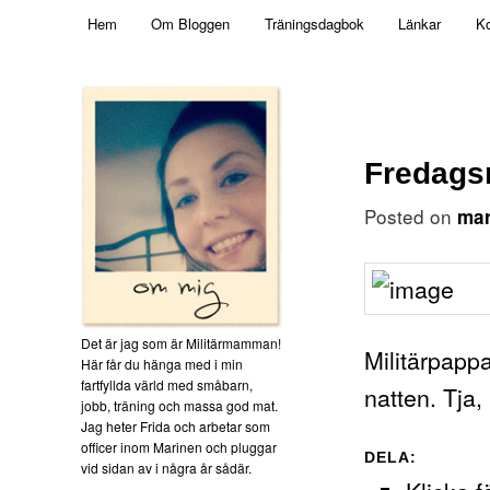
Main menu
Mamma, militär och märkbart obekväm
Hem
Om Bloggen
Träningsdagbok
Länkar
Ko
Skip to primary content
Militärmamman
Fredag
Posted on
mar
Det är jag som är Militärmamman!
Militärpapp
Här får du hänga med i min
fartfyllda värld med småbarn,
natten. Tja, 
jobb, träning och massa god mat.
Jag heter Frida och arbetar som
officer inom Marinen och pluggar
DELA:
vid sidan av i några år sådär.