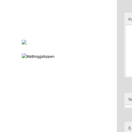
K
N
E