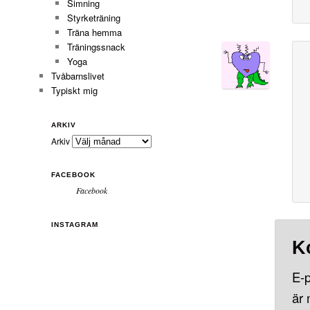
Simning
Styrketräning
Träna hemma
Träningssnack
Yoga
Tvåbarnslivet
Typiskt mig
ARKIV
Arkiv
FACEBOOK
Facebook
INSTAGRAM
K
E-p
är