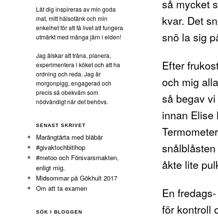
så mycket s
Låt dig inspireras av min goda
kvar. Det sn
mat, mitt hälsotänk och min
enkelhet för att få livet att fungera
snö la sig 
utmärkt med många järn i elden!
Jag älskar att träna, planera,
Efter frukos
experimentera i köket och att ha
ordning och reda. Jag är
och mig all
morgonpigg, engagerad och
precis så obekväm som
så begav vi
nödvändigt när det behövs.
innan Elise 
SENAST SKRIVET
Termometern
Marängtårta med blåbär
snålblåsten s
#givaktochbitihop
#metoo och Försvarsmakten,
åkte lite pu
enligt mig.
Midsommar på Gökhult 2017
Om att ta examen
En fredags-
för kontroll
SÖK I BLOGGEN