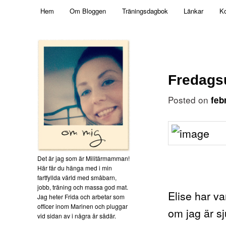
Main menu
Mamma, militär och märkbart obekväm
Hem
Om Bloggen
Träningsdagbok
Länkar
Ko
Skip to primary content
Militärmamman
Fredags
Posted on
feb
Det är jag som är Militärmamman!
Här får du hänga med i min
fartfyllda värld med småbarn,
jobb, träning och massa god mat.
Elise har v
Jag heter Frida och arbetar som
officer inom Marinen och pluggar
om jag är sj
vid sidan av i några år sådär.