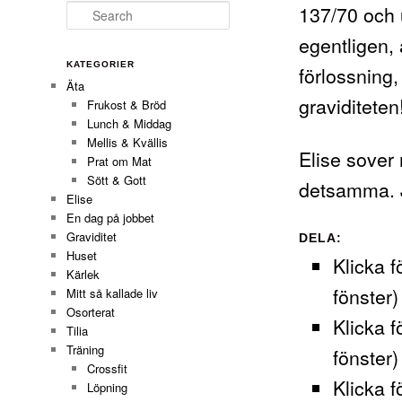
137/70 och 
Search
egentligen, 
KATEGORIER
förlossning,
Äta
graviditeten
Frukost & Bröd
Lunch & Middag
Mellis & Kvällis
Elise sover
Prat om Mat
Sött & Gott
detsamma. J
Elise
En dag på jobbet
Graviditet
DELA:
Huset
Klicka f
Kärlek
fönster)
Mitt så kallade liv
Osorterat
Klicka f
Tilia
Träning
fönster)
Crossfit
Klicka f
Löpning