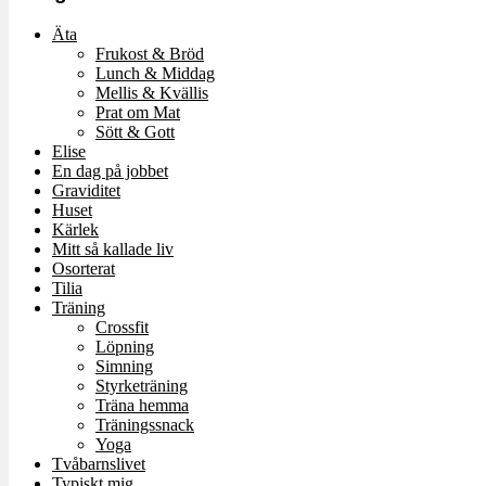
Äta
Frukost & Bröd
Lunch & Middag
Mellis & Kvällis
Prat om Mat
Sött & Gott
Elise
En dag på jobbet
Graviditet
Huset
Kärlek
Mitt så kallade liv
Osorterat
Tilia
Träning
Crossfit
Löpning
Simning
Styrketräning
Träna hemma
Träningssnack
Yoga
Tvåbarnslivet
Typiskt mig