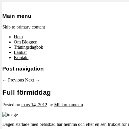
Mamma, militär och märkbart obekvä
Militärmamman
Main menu
Skip to primary content
Hem
Om Bloggen
Träningsdagbok
Länkar
Kontakt
Post navigation
←
Previous
Next
→
Full förmiddag
Posted on
mars 14, 2012
by
Militarmamman
Dagen startade med bebisbad här hemma och efter en sen frukost för 