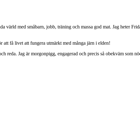
da värld med småbarn, jobb, träning och massa god mat. Jag heter Frid
 att få livet att fungera utmärkt med många järn i elden!
ing och reda. Jag är morgonpigg, engagerad och precis så obekväm som nö