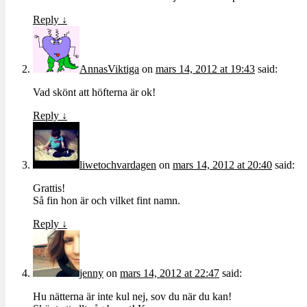
Reply
↓
AnnasViktiga
on
mars 14, 2012 at 19:43
said:
Vad skönt att höfterna är ok!
Reply
↓
liwetochvardagen
on
mars 14, 2012 at 20:40
said:
Grattis!
Så fin hon är och vilket fint namn.
Reply
↓
jenny
on
mars 14, 2012 at 22:47
said:
Hu nätterna är inte kul nej, sov du när du kan!