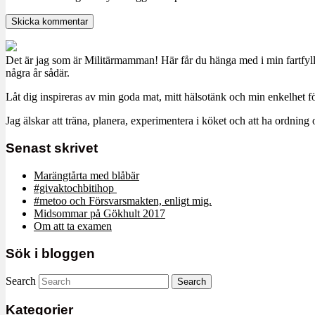
Det är jag som är Militärmamman! Här får du hänga med i min fartfyll
några år sådär.
Låt dig inspireras av min goda mat, mitt hälsotänk och min enkelhet för
Jag älskar att träna, planera, experimentera i köket och att ha ordn
Senast skrivet
Marängtårta med blåbär
#givaktochbitihop
#metoo och Försvarsmakten, enligt mig.
Midsommar på Gökhult 2017
Om att ta examen
Sök i bloggen
Search
Kategorier