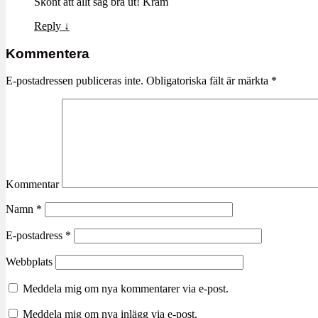
Skönt att allt såg bra ut! Kram
Reply
↓
Kommentera
E-postadressen publiceras inte.
Obligatoriska fält är märkta
*
Kommentar
Namn
*
E-postadress
*
Webbplats
Meddela mig om nya kommentarer via e-post.
Meddela mig om nya inlägg via e-post.