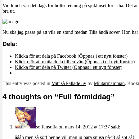
Vid lunch var det dags för höftscreening på sjukhuset för Tilia. Det är 
bra ut.
Nu ska jag passa på att vila en stund medan Tilia ändå sover. Hon har 
Dela:
Klicka för att dela på Facebook (Öppnas i ett nytt fönster)
Klicka för att maila detta till en vän (Öppnas i ett nytt fönster)
Klicka för att dela på Twitter (Öppnas i ett nytt fönster)
This entry was posted in
Mitt så kallade liv
by
Militarmamman
. Book
4 thoughts on “
Full förmiddag
”
soffansofia
on
mars 14, 2012 at 17:37
said:
åååh men så söt! henne vill man ju bara snusa på<3 så söt så!!