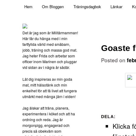
Main menu
Mamma, militär och märkbart obekväm
Hem
Om Bloggen
Träningsdagbok
Länkar
Ko
Skip to primary content
Militärmamman
Det är jag som är Militärmamman!
Här får du hänga med i min
fartfyllda värld med småbarn,
Goaste f
jobb, träning och massa god mat.
Jag heter Frida och arbetar som
Posted on
feb
officer inom Marinen och pluggar
vid sidan av i några år sådär.
Låt dig inspireras av min goda
mat, mitt hälsotänk och min
enkelhet för att få livet att fungera
utmärkt med många järn i elden!
Jag älskar att träna, planera,
experimentera i köket och att ha
DELA:
ordning och reda. Jag är
Klicka f
morgonpigg, engagerad och
precis så obekväm som