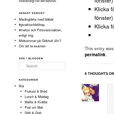
fönster)
nödvändigt när det behövs.
Klicka f
SENAST SKRIVET
fönster)
Marängtårta med blåbär
#givaktochbitihop
Klicka f
#metoo och Försvarsmakten,
enligt mig.
Midsommar på Gökhult 2017
Om att ta examen
This entry wa
.
permalink
SÖK I BLOGGEN
Search
6 THOUGHTS ON
KATEGORIER
Äta
Frukost & Bröd
Lunch & Middag
Mellis & Kvällis
Prat om Mat
Sött & Gott