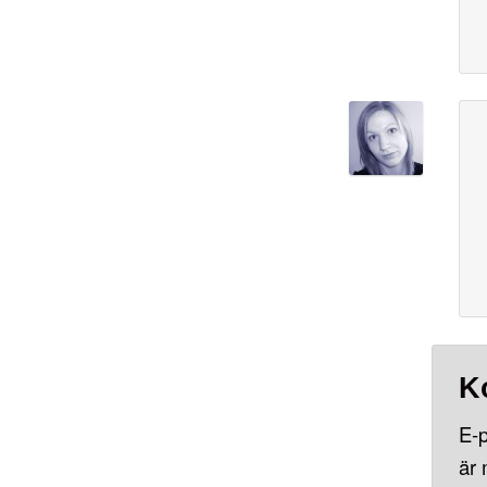
K
E-p
är