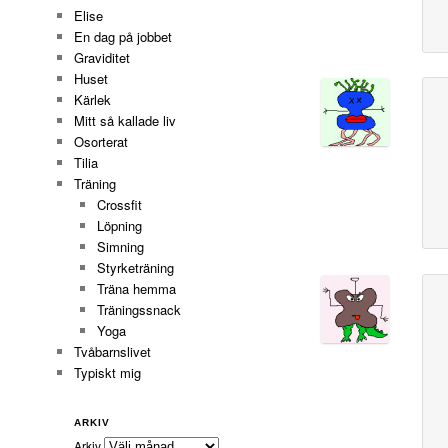
Elise
En dag på jobbet
Graviditet
Huset
Kärlek
Mitt så kallade liv
Osorterat
Tilia
Träning
Crossfit
Löpning
Simning
Styrketräning
Träna hemma
Träningssnack
Yoga
Tvåbarnslivet
Typiskt mig
ARKIV
Arkiv