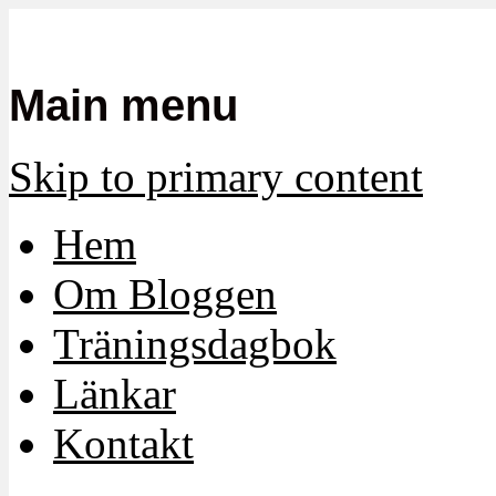
Mamma, militär och märkbart obekvä
Militärmamman
Main menu
Skip to primary content
Hem
Om Bloggen
Träningsdagbok
Länkar
Kontakt