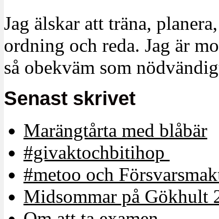
Jag älskar att träna, planera
ordning och reda. Jag är m
så obekväm som nödvändigt
Senast skrivet
Marängtårta med blåbär
#givaktochbitihop
#metoo och Försvarsmakt
Midsommar på Gökhult 
Om att ta examen