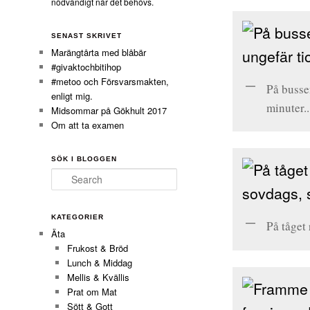
nödvändigt när det behövs.
SENAST SKRIVET
Marängtårta med blåbär
#givaktochbitihop
#metoo och Försvarsmakten,
På bussen
enligt mig.
minuter..
Midsommar på Gökhult 2017
Om att ta examen
SÖK I BLOGGEN
Search
KATEGORIER
På tåget 
Äta
Frukost & Bröd
Lunch & Middag
Mellis & Kvällis
Prat om Mat
Sött & Gott