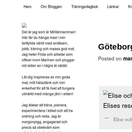
Main menu
Mamma, militär och märkbart obekväm
Hem
Om Bloggen
Träningsdagbok
Länkar
Ko
Skip to primary content
Militärmamman
Det är jag som är Militärmamman!
Här får du hänga med i min
fartfyllda värld med småbarn,
Götebor
jobb, träning och massa god mat.
Jag heter Frida och arbetar som
Posted on
mar
officer inom Marinen och pluggar
vid sidan av i några år sådär.
Låt dig inspireras av min goda
mat, mitt hälsotänk och min
enkelhet för att få livet att fungera
utmärkt med många järn i elden!
Jag älskar att träna, planera,
experimentera i köket och att ha
ordning och reda. Jag är
Elise oc
morgonpigg, engagerad och
precis så obekväm som