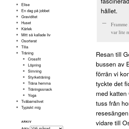
Elise
En dag på jobbet
Graviditet
Huset
Framme h
Kärlek
var lite 
Mitt så kallade liv
Osorterat
Tilia
Resan till G
Träning
Crossfit
bussen av E
Löpning
Simning
förrän vi ko
Styrketräning
tyckte det fi
Träna hemma
Träningssnack
med katten 
Yoga
tuss från h
Tvåbarnslivet
Typiskt mig
resesängen 
vidare till O
ARKIV
Arkiv