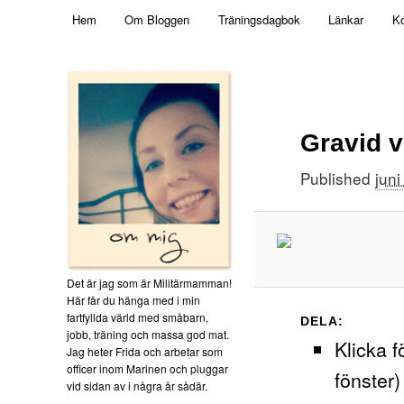
Main menu
Mamma, militär och märkbart obekväm
Hem
Om Bloggen
Träningsdagbok
Länkar
Ko
Skip to primary content
Militärmamman
Gravid 
Published
juni
Det är jag som är Militärmamman!
Här får du hänga med i min
fartfyllda värld med småbarn,
DELA:
jobb, träning och massa god mat.
Klicka f
Jag heter Frida och arbetar som
officer inom Marinen och pluggar
fönster)
vid sidan av i några år sådär.