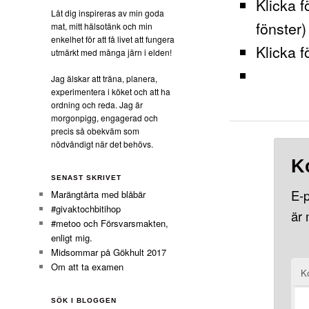
Klicka f
Låt dig inspireras av min goda
fönster)
mat, mitt hälsotänk och min
enkelhet för att få livet att fungera
Klicka f
utmärkt med många järn i elden!
Jag älskar att träna, planera,
experimentera i köket och att ha
ordning och reda. Jag är
morgonpigg, engagerad och
precis så obekväm som
nödvändigt när det behövs.
K
SENAST SKRIVET
E-p
Marängtårta med blåbär
#givaktochbitihop
är
#metoo och Försvarsmakten,
enligt mig.
Midsommar på Gökhult 2017
Om att ta examen
K
SÖK I BLOGGEN