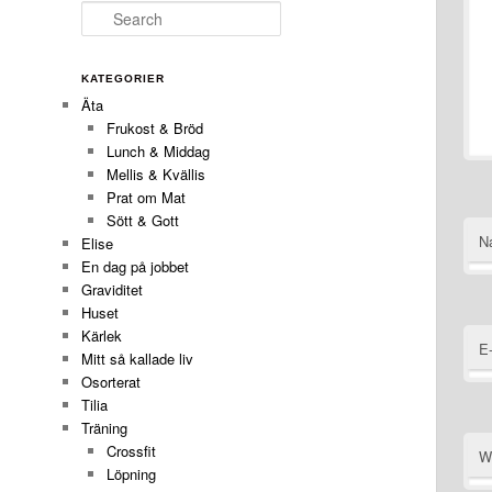
Search
KATEGORIER
Äta
Frukost & Bröd
Lunch & Middag
Mellis & Kvällis
Prat om Mat
Sött & Gott
N
Elise
En dag på jobbet
Graviditet
Huset
Kärlek
E
Mitt så kallade liv
Osorterat
Tilia
Träning
Crossfit
W
Löpning