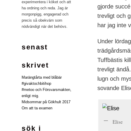
experimentera i köket och att
gjorde succé 
ha ordning och reda. Jag är
morgonpigg, engagerad och
trevligt och
precis så obekväm som
har jag inte 
nödvändigt när det behövs.
Under lördag
senast
trädgårdsmä
Tuffbästis ki
skrivet
trevligt änd
Marängtårta med blåbär
lugn och mys
#givaktochbitihop
sovande Elis
#metoo och Försvarsmakten,
enligt mig.
Midsommar på Gökhult 2017
Om att ta examen
Elise
sök i