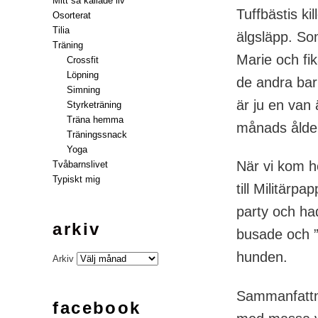
Mitt så kallade liv
Tuffbästis ki
Osorterat
Tilia
älgsläpp. So
Träning
Marie och fik
Crossfit
Löpning
de andra bar
Simning
är ju en van 
Styrketräning
Träna hemma
månads åld
Träningssnack
Yoga
När vi kom h
Tvåbarnslivet
Typiskt mig
till Militärp
party och had
arkiv
busade och ”
hunden.
Arkiv
Sammanfattni
facebook