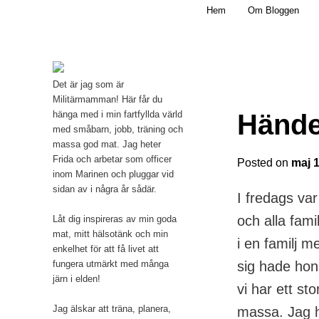
Main menu
Mamma, militär och märkbart obekväm
Hem
Om Bloggen
Skip to primary content
Militärmamman
Det är jag som är
Militärmamman! Här får du
Hände
hänga med i min fartfyllda värld
med småbarn, jobb, träning och
massa god mat. Jag heter
Frida och arbetar som officer
Posted on
maj 1
inom Marinen och pluggar vid
sidan av i några år sådär.
I fredags var
och alla fam
Låt dig inspireras av min goda
mat, mitt hälsotänk och min
i en familj 
enkelhet för att få livet att
fungera utmärkt med många
sig hade hon 
järn i elden!
vi har ett st
Jag älskar att träna, planera,
massa. Jag h