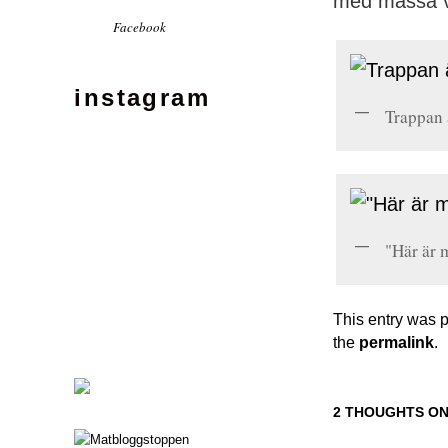
med massa vä
Facebook
instagram
Trappan ä
"Här är 
This entry was 
the
permalink
.
2 THOUGHTS ON