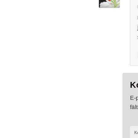
K
E-
fäl
K