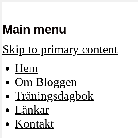
Mamma, militär och märkbart obekvä
Militärmamman
Main menu
Skip to primary content
Hem
Om Bloggen
Träningsdagbok
Länkar
Kontakt