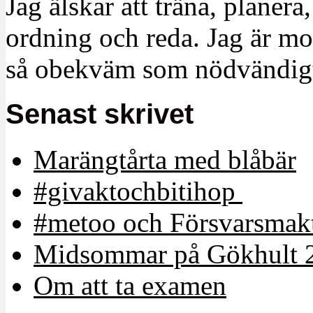
Jag älskar att träna, planera
ordning och reda. Jag är m
så obekväm som nödvändigt
Senast skrivet
Marängtårta med blåbär
#givaktochbitihop
#metoo och Försvarsmakt
Midsommar på Gökhult 
Om att ta examen