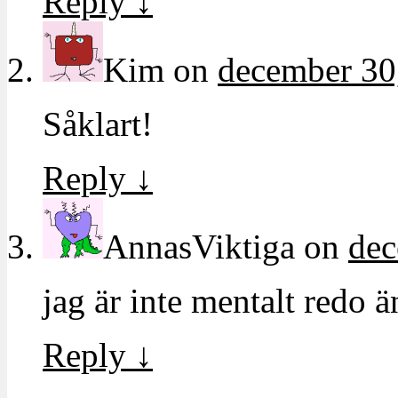
Reply
↓
Kim
on
december 30,
Såklart!
Reply
↓
AnnasViktiga
on
dec
jag är inte mentalt redo 
Reply
↓