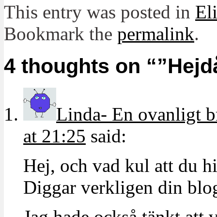
This entry was posted in
El
Bookmark the
permalink
.
4 thoughts on “
”Hejd
Linda- En ovanligt
at 21:25
said:
Hej, och vad kul att du hi
Diggar verkligen din blog
Jag hade också tänkt att 