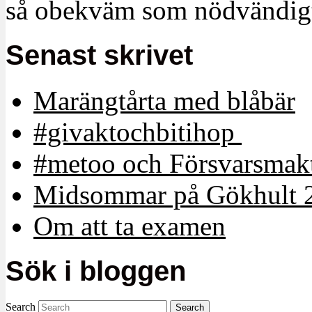
så obekväm som nödvändigt
Senast skrivet
Marängtårta med blåbär
#givaktochbitihop
#metoo och Försvarsmakt
Midsommar på Gökhult 
Om att ta examen
Sök i bloggen
Search