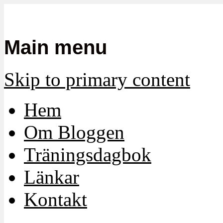
Mamma, militär och märkbart obekvä
Militärmamman
Main menu
Skip to primary content
Hem
Om Bloggen
Träningsdagbok
Länkar
Kontakt