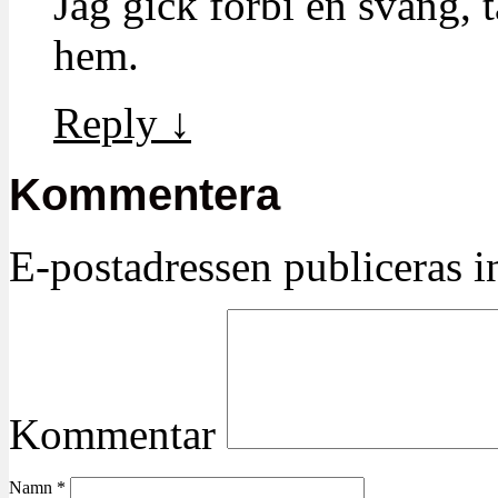
Jag gick förbi en sväng,
hem.
Reply
↓
Kommentera
E-postadressen publiceras in
Kommentar
Namn
*