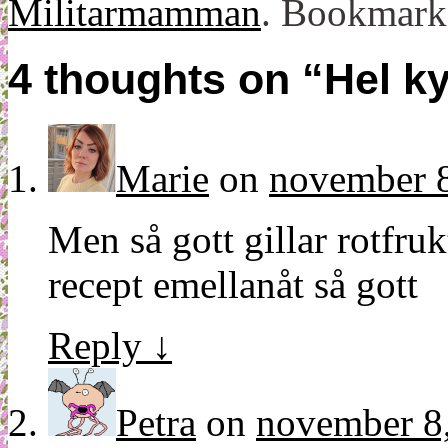
Militarmamman
. Bookmark
4 thoughts on “
Hel ky
Marie
on
november 8
Men så gott gillar rotfru
recept emellanåt så gott
Reply
↓
Petra
on
november 8,