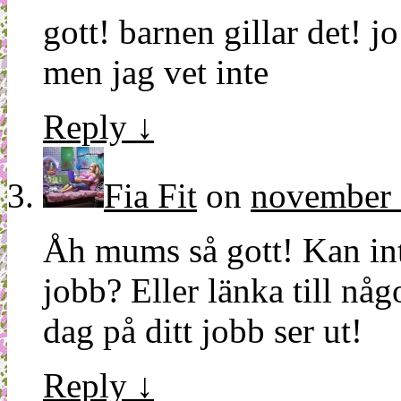
gott! barnen gillar det! j
men jag vet inte
Reply
↓
Fia Fit
on
november 
Åh mums så gott! Kan int
jobb? Eller länka till någ
dag på ditt jobb ser ut!
Reply
↓