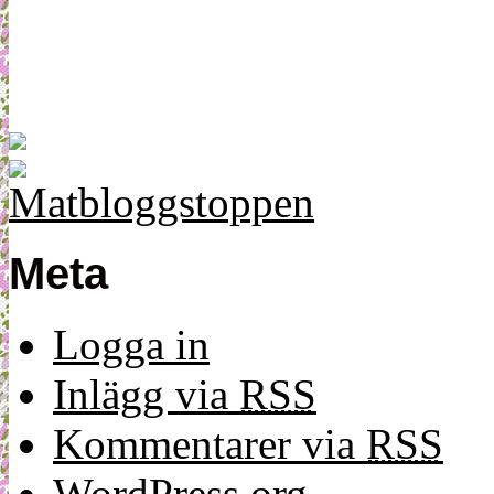
Meta
Logga in
Inlägg via
RSS
Kommentarer via
RSS
WordPress.org