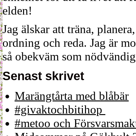
elden!
Jag älskar att träna, planera
ordning och reda. Jag är m
så obekväm som nödvändigt
Senast skrivet
Marängtårta med blåbär
#givaktochbitihop
#metoo och Försvarsmakt