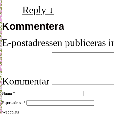
Reply
↓
Kommentera
E-postadressen publiceras in
Kommentar
Namn
*
E-postadress
*
Webbplats