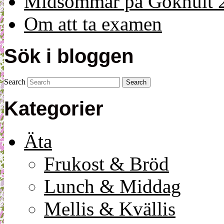
Midsommar på Gökhult 
Om att ta examen
Sök i bloggen
Search
Kategorier
Äta
Frukost & Bröd
Lunch & Middag
Mellis & Kvällis