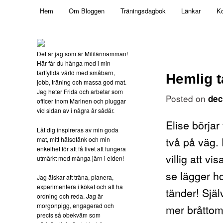
Main menu
Mamma, militär och märkbart obekväm
Hem
Om Bloggen
Träningsdagbok
Länkar
Ko
Skip to primary content
Militärmamman
Det är jag som är Militärmamman!
Här får du hänga med i min
fartfyllda värld med småbarn,
Hemlig 
jobb, träning och massa god mat.
Jag heter Frida och arbetar som
Posted on
dec
officer inom Marinen och pluggar
vid sidan av i några år sådär.
Elise börjar 
Låt dig inspireras av min goda
två på väg. D
mat, mitt hälsotänk och min
enkelhet för att få livet att fungera
villig att vi
utmärkt med många järn i elden!
se lägger h
Jag älskar att träna, planera,
experimentera i köket och att ha
tänder! Själ
ordning och reda. Jag är
morgonpigg, engagerad och
mer bråttom
precis så obekväm som