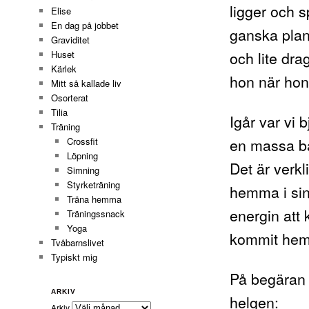
ligger och sp
Elise
En dag på jobbet
ganska plan
Graviditet
och lite dra
Huset
Kärlek
hon när hon 
Mitt så kallade liv
Osorterat
Tilia
Igår var vi 
Träning
en massa bar
Crossfit
Löpning
Det är verkl
Simning
Styrketräning
hemma i sin
Träna hemma
energin att
Träningssnack
Yoga
kommit hem 
Tvåbarnslivet
Typiskt mig
På begäran 
ARKIV
helgen:
Arkiv