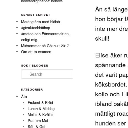
nödvändigt när det behövs.
Än så länge 
SENAST SKRIVET
hon börjar f
Marängtårta med blåbär
inte mer dre
#givaktochbitihop
#metoo och Försvarsmakten,
skull!
enligt mig.
Midsommar på Gökhult 2017
Om att ta examen
Elise åker r
spännande s
SÖK I BLOGGEN
det varit pa
Search
köksbordet.
KATEGORIER
kollo och El
Äta
ibland bakå
Frukost & Bröd
Lunch & Middag
måttligt roa
Mellis & Kvällis
Prat om Mat
hunden ser e
Sött & Gott