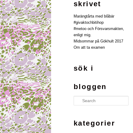
skrivet
Marängtårta med blåbär
#givaktochbitihop
#metoo och Försvarsmakten,
enligt mig.
Midsommar på Gökhult 2017
Om att ta examen
sök i
bloggen
Search
kategorier