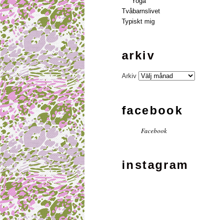
Yoga
Tvåbarnslivet
Typiskt mig
arkiv
Arkiv
facebook
Facebook
instagram