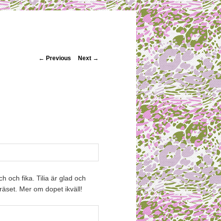
Post navigation
←
Previous
Next
→
h och fika. Tilia är glad och
gräset. Mer om dopet ikväll!