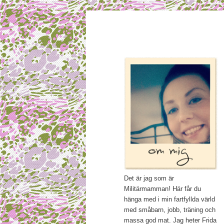
Main menu
Mamma, militär och märkbar
Skip to primary content
Militärmamm
Det är jag som är
Militärmamman! Här får du
hänga med i min fartfyllda värld
med småbarn, jobb, träning och
massa god mat. Jag heter Frida