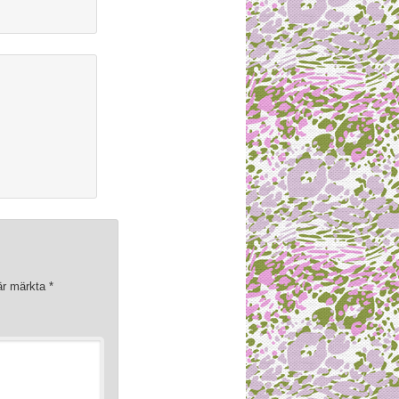
 är märkta
*