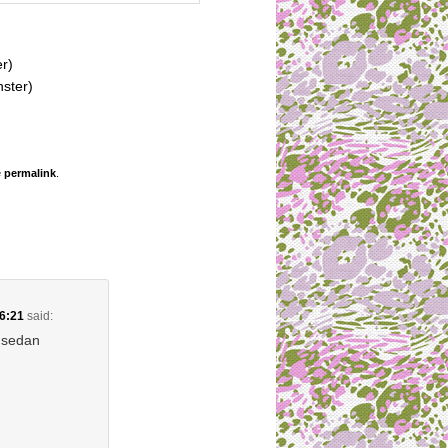
er)
nster)
e
permalink
.
16:21
said:
r sedan