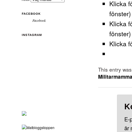
Klicka f
fönster)
FACEBOOK
Facebook
Klicka f
fönster)
INSTAGRAM
Klicka f
This entry wa
Militarmamm
K
E-p
är