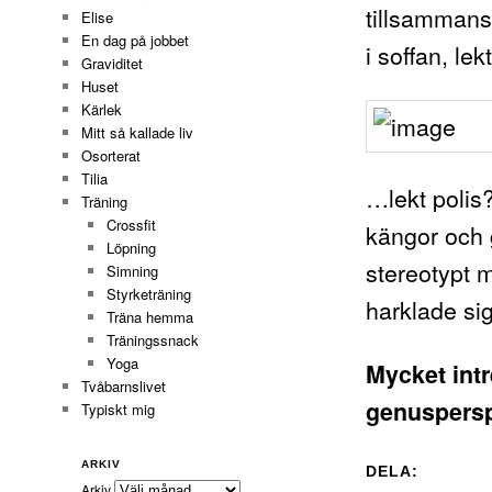
tillsammans.
Elise
En dag på jobbet
i soffan, le
Graviditet
Huset
Kärlek
Mitt så kallade liv
Osorterat
Tilia
…lekt polis?
Träning
Crossfit
kängor och 
Löpning
stereotypt 
Simning
Styrketräning
harklade si
Träna hemma
Träningssnack
Yoga
Mycket intr
Tvåbarnslivet
genuspersp
Typiskt mig
ARKIV
DELA:
Arkiv