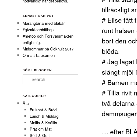
nödvändigt när det behövs.
tillräckligt 
SENAST SKRIVET
# Elise fått
Marängtårta med blåbär
runt halsen 
#givaktochbitihop
#metoo och Försvarsmakten,
bort den oc
enligt mig.
Midsommar på Gökhult 2017
blöda.
Om att ta examen
# Jag lagat
slängt mjöl 
SÖK I BLOGGEN
Search
# Barnen ma
# Tilia rivi
KATEGORIER
två delarna 
Äta
Frukost & Bröd
dammsuger d
Lunch & Middag
Mellis & Kvällis
Prat om Mat
… efter BLA
Sött & Gott