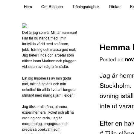
Main menu
Mamma, militär och märkbart obekväm
Hem
Om Bloggen
Träningsdagbok
Länkar
Ko
Skip to primary content
Militärmamman
Det är jag som är Militärmamman!
Här får du hänga med i min
fartfyllda värld med småbarn,
Hemma h
jobb, träning och massa god mat.
Jag heter Frida och arbetar som
Posted on
nov
officer inom Marinen och pluggar
vid sidan av i några år sådär.
Jag är hemm
Låt dig inspireras av min goda
Stockholm. 
mat, mitt hälsotänk och min
enkelhet för att få livet att fungera
övning iställ
utmärkt med många järn i elden!
inte ut vara
Jag älskar att träna, planera,
experimentera i köket och att ha
ordning och reda. Jag är
Efter en ha
morgonpigg, engagerad och
precis så obekväm som
# Tilia släng