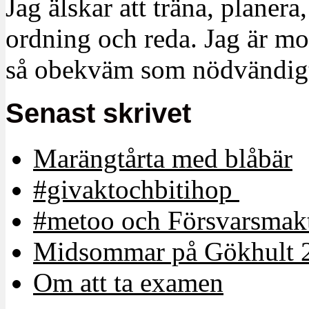
Jag älskar att träna, planera
ordning och reda. Jag är m
så obekväm som nödvändigt
Senast skrivet
Marängtårta med blåbär
#givaktochbitihop
#metoo och Försvarsmakt
Midsommar på Gökhult 
Om att ta examen