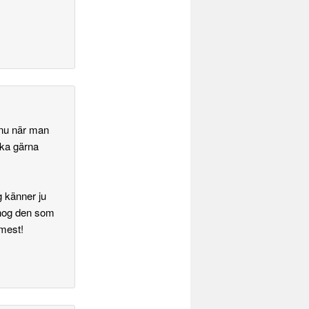
 nu när man
ka gärna
g känner ju
 nog den som
 mest!