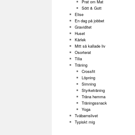
Prat om Mat
Sött & Gott
Elise
En dag på jobbet
Graviditet
Huset
Kärlek
Mitt så kallade liv
Osorterat
Tilia
Träning
Crossfit
Löpning
Simning
Styrketräning
Träna hemma
Träningssnack
Yoga
Tvåbarnslivet
Typiskt mig