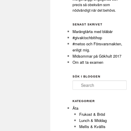
precis så obekväm som
nödvändigt när det behövs.
SENAST SKRIVET
Marängtårta med blåbär
#givaktochbitihop
#metoo och Försvarsmakten,
enligt mig.
Midsommar på Gökhult 2017
Om att ta examen
SÖK I BLOGGEN
Search
KATEGORIER
Äta
Frukost & Bröd
Lunch & Middag
Mellis & Kvällis