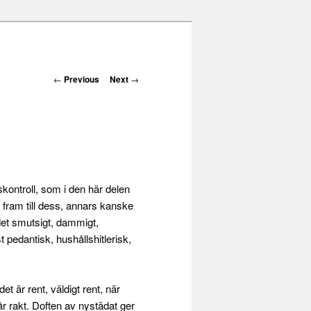
Post navigation
←
Previous
Next
→
kontroll, som i den här delen
ram till dess, annars kanske
det smutsigt, dammigt,
st pedantisk, hushållshitlerisk,
et är rent, väldigt rent, när
år rakt. Doften av nystädat ger