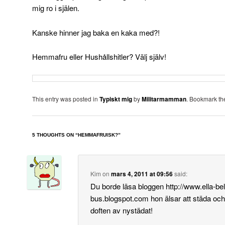
mig ro i själen.
Kanske hinner jag baka en kaka med?!
Hemmafru eller Hushållshitler? Välj själv!
This entry was posted in
Typiskt mig
by
Militarmamman
. Bookmark t
5 THOUGHTS ON “
HEMMAFRUISK?
”
Kim
on
mars 4, 2011 at 09:56
said:
Du borde läsa bloggen
http://www.ella-bel
bus.blogspot.com
hon älsar att städa och
doften av nystädat!