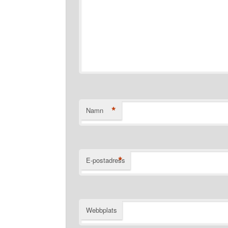
*
Namn
*
E-postadress
Webbplats