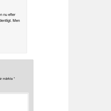
n nu efter
dentligt. Men
 är märkta
*