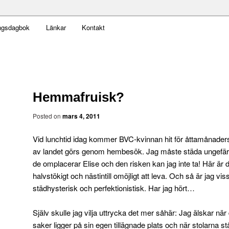
t obekväm
ngsdagbok
Länkar
Kontakt
an
Hemmafruisk?
Posted on
mars 4, 2011
Vid lunchtid idag kommer BVC-kvinnan hit för åttamånaders
av landet görs genom hembesök. Jag måste städa ungefär f
de omplacerar Elise och den risken kan jag inte ta! Här är 
halvstökigt och nästintill omöjligt att leva. Och så är jag vis
städhysterisk och perfektionistisk. Har jag hört…
Själv skulle jag vilja uttrycka det mer såhär: Jag älskar när d
saker ligger på sin egen tillägnade plats och när stolarna st