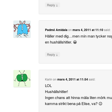
↓
Reply
Padmé Amidala
on
mars 4, 2011 at 11:10
said:
Håller med dig…men min man tycker nog 
en hushållshitler. 😀
↓
Reply
Karin
on
mars 4, 2011 at 11:54
said:
LOL
Hushållshitler!
Ingen chans att hinna måla liten mörk m
kamma strikt bena på Elise, va? 😉