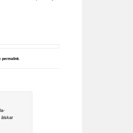
he
permalink
.
la-
 älskar