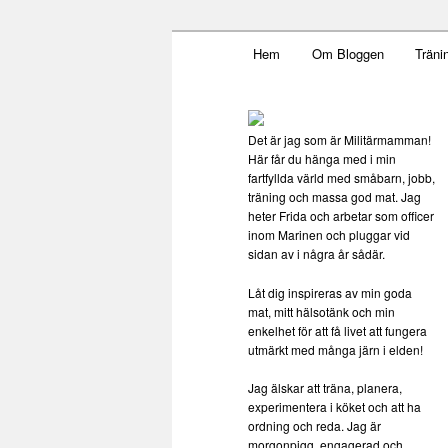
Main menu
Mamma, militär och märkbar
Hem
Om Bloggen
Träni
Skip to primary content
Militärmamm
Det är jag som är Militärmamman!
Här får du hänga med i min
fartfyllda värld med småbarn, jobb,
träning och massa god mat. Jag
heter Frida och arbetar som officer
inom Marinen och pluggar vid
sidan av i några år sådär.
Låt dig inspireras av min goda
mat, mitt hälsotänk och min
enkelhet för att få livet att fungera
utmärkt med många järn i elden!
Jag älskar att träna, planera,
experimentera i köket och att ha
ordning och reda. Jag är
morgonpigg, engagerad och