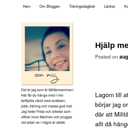
Main menu
Mamma, militär och märkbart obekväm
Hem
Om Bloggen
Träningsdagbok
Länkar
Ko
Skip to primary content
Militärmamman
Hjälp m
Posted on
aug
Det är jag som är Militärmamman!
Lagom till a
Här får du hänga med i min
fartfyllda värld med småbarn,
börjar jag o
jobb, träning och massa god mat.
Jag heter Frida och arbetar som
där att Mili
officer inom Marinen och pluggar
allt då häng
vid sidan av i några år sådär.