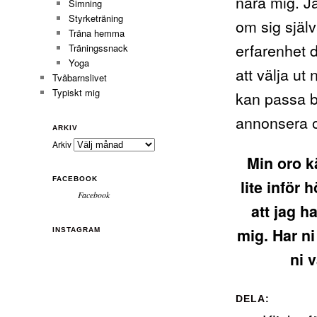
nära mig. J
Simning
Styrketräning
om sig själv
Träna hemma
erfarenhet 
Träningssnack
Yoga
att välja ut
Tvåbarnslivet
Typiskt mig
kan passa ba
annonsera o
ARKIV
Arkiv
Min oro k
FACEBOOK
lite inför
Facebook
att jag h
mig. Har ni
INSTAGRAM
ni v
DELA: