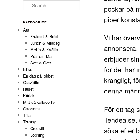
Search
pockar på m
piper konst
KATEGORIER
Äta
Vi har överv
Frukost & Bröd
Lunch & Middag
annonsera. V
Mellis & Kvällis
Prat om Mat
erbjuder sin
Sött & Gott
för det har 
Elise
En dag på jobbet
krångligt, f
Graviditet
denna männ
Huset
Kärlek
Mitt så kallade liv
För ett tag 
Osorterat
Tilia
Tendea.se
,
Träning
söka efter 
Crossfit
Löpning