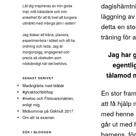
dagishämtni
Låt dig inspireras av min goda
mat, mitt hälsotänk och min
läggning av
enkelhet för att få livet att fungera
utmärkt med många järn i elden!
detta en sto
Jag älskar att träna, planera,
träning för 
experimentera i köket och att ha
ordning och reda. Jag är
morgonpigg, engagerad och
Jag har g
precis så obekväm som
egentlig
nödvändigt när det behövs.
tålamod 
SENAST SKRIVET
Marängtårta med blåbär
En stor fram
#givaktochbitihop
#metoo och Försvarsmakten,
att
få hjälp
enligt mig.
Midsommar på Gökhult 2017
med henne e
Om att ta examen
går ut med 
barnens, för 
SÖK I BLOGGEN