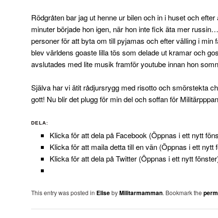
Rödgråten bar jag ut henne ur bilen och in i huset och efter a
minuter började hon igen, när hon inte fick äta mer russin…
personer för att byta om till pyjamas och efter välling i mi
blev världens goaste lilla tös som delade ut kramar och gose
avslutades med lite musik framför youtube innan hon somna
Själva har vi ätit rådjursrygg med risotto och smörstekta c
gott! Nu blir det plugg för min del och soffan för Militärpppa
DELA:
Klicka för att dela på Facebook (Öppnas i ett nytt föns
Klicka för att maila detta till en vän (Öppnas i ett nytt 
Klicka för att dela på Twitter (Öppnas i ett nytt fönster
This entry was posted in
Elise
by
Militarmamman
. Bookmark the
perm