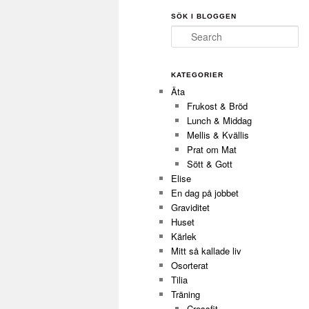
SÖK I BLOGGEN
Search
KATEGORIER
Äta
Frukost & Bröd
Lunch & Middag
Mellis & Kvällis
Prat om Mat
Sött & Gott
Elise
En dag på jobbet
Graviditet
Huset
Kärlek
Mitt så kallade liv
Osorterat
Tilia
Träning
Crossfit