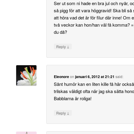
Ser ut som ni hade en bra jul och nyår, o
så pigg för att vara höggravid! Ska bli s
att höra vad det är för filur där inne! Om 
två veckor kan hon/han väl få komma? =)
du då?
↓
Reply
Eleonore
on
januari 6, 2012 at 21:21
said:
Sånt humör kan en liten kille få här ocks
trilskas väldigt ofta när jag ska sätta hono
Babblarna är roliga!
↓
Reply