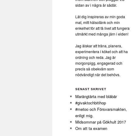
sidan av i några år sådär.
Låt dig inspireras av min goda
mat, mitt hälsotänk och min
enkelhet för att få livet att fungera
utmärkt med många järn i elden!
Jag älskar att träna, planera,
experimentera i köket och att ha
ordning och reda. Jag är
morgonpigg, engagerad och
precis så obekväm som
nödvändigt när det behövs.
SENAST SKRIVET
Marängtårta med blåbär
#givaktochbitihop
#metoo och Försvarsmakten,
enligt mig.
Midsommar på Gökhult 2017
Om att ta examen