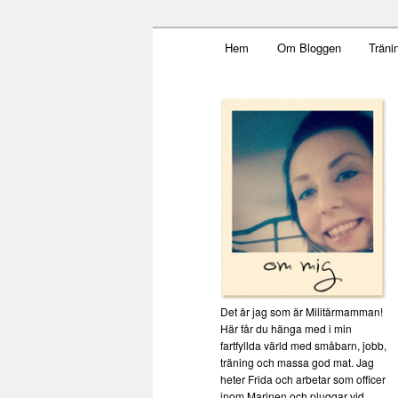
Main menu
Mamma, militär och märkbar
Hem
Om Bloggen
Träni
Skip to primary content
Militärmamm
Det är jag som är Militärmamman!
Här får du hänga med i min
fartfyllda värld med småbarn, jobb,
träning och massa god mat. Jag
heter Frida och arbetar som officer
inom Marinen och pluggar vid