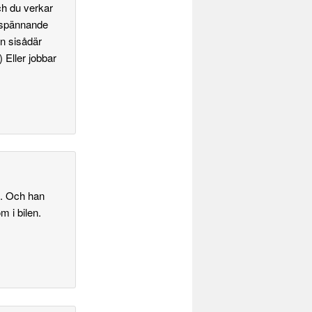
ch du verkar
å spännande
en sisådär
 Eller jobbar
å. Och han
m i bilen.