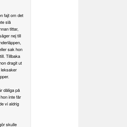
 fajt om det
te slå
nan tittar,
äger nej till
 underläppen,
eller sak hon
ill. Tillbaka
on dragit ut
s leksaker
apper.
är dåliga på
hon inte får
 vi aldrig
gör skulle