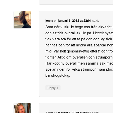
jenny
on
januari 6, 2012 at 22:01
said:
Som när vi skulle bege oss från akvariet 
och astrids overall skulle på. Heeelt hyst
fick vara två för att få på den och jag fick 
hennes ben för att hindra alla sparkar ho
mig. Var helt genomsvettig efteråt och tr
fighter. Alltid om overallen och strumpo
Har köpt ny overall men samma sak med
spelar ingen roll vilka strumpor mam plo
blir skogstokig.
↓
Reply
Alfva
on
januari 6, 2012 at 22:53
said: