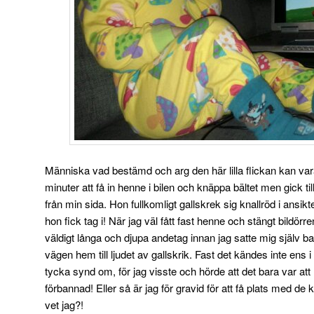
Människa vad bestämd och arg den här lilla flickan kan vara
minuter att få in henne i bilen och knäppa bältet men gick till
från min sida. Hon fullkomligt gallskrek sig knallröd i ansikt
hon fick tag i! När jag väl fått fast henne och stängt bildörre
väldigt långa och djupa andetag innan jag satte mig själv b
vägen hem till ljudet av gallskrik. Fast det kändes inte ens 
tycka synd om, för jag visste och hörde att det bara var att
förbannad! Eller så är jag för gravid för att få plats med de
vet jag?!