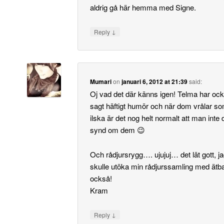
aldrig gå här hemma med Signe.
↓
Reply
Mumari
on
januari 6, 2012 at 21:39
said:
Oj vad det där känns igen! Telma har ock
sagt häftigt humör och när dom vrålar so
ilska är det nog helt normalt att man inte 
synd om dem 😉
Och rådjursrygg…. ujujuj… det lät gott, 
skulle utöka min rådjurssamling med ätba
också!
Kram
↓
Reply