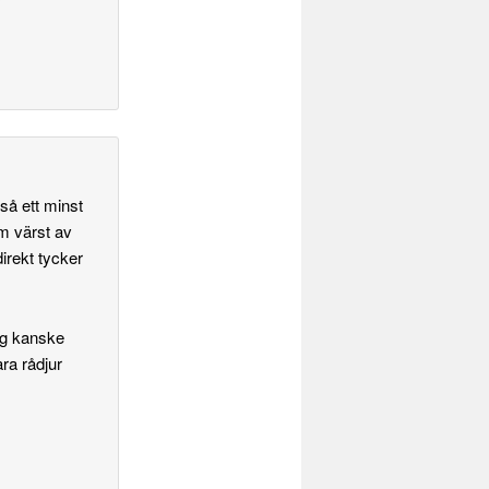
så ett minst
m värst av
direkt tycker
jag kanske
ra rådjur