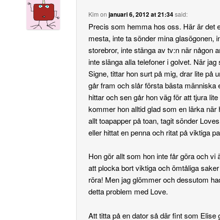
Kim
on
januari 6, 2012 at 21:34
said:
Precis som hemma hos oss. Här är det en
mesta, inte ta sönder mina glasögonen, in
storebror, inte stänga av tv:n när någon an
inte slänga alla telefoner i golvet. När jag s
Signe, tittar hon surt på mig, drar lite på
går fram och slår första bästa människa 
hittar och sen går hon väg för att tjura lite t
kommer hon alltid glad som en lärka när h
allt toapapper på toan, tagit sönder Love
eller hittat en penna och ritat på viktiga p
Hon gör allt som hon inte får göra och vi 
att plocka bort viktiga och ömtåliga saker 
röra! Men jag glömmer och dessutom hade
detta problem med Love.
Att titta på en dator så där fint som Elise 