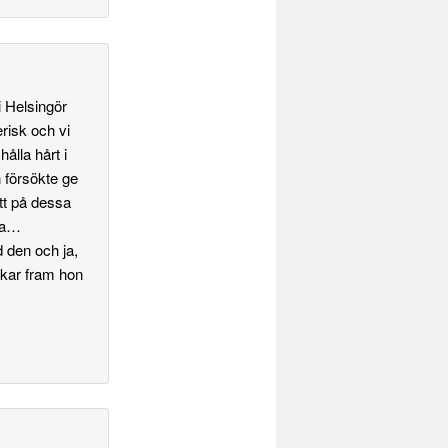
i Helsingör
erisk och vi
hålla hårt i
n försökte ge
ött på dessa
rna…
 den och ja,
ckar fram hon