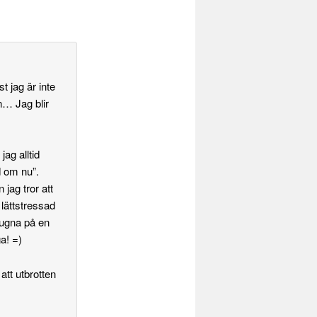
t jag är inte
en… Jag blir
jag alltid
d om nu”.
jag tror att
 lättstressad
 sugna på en
ga! =)
att utbrotten