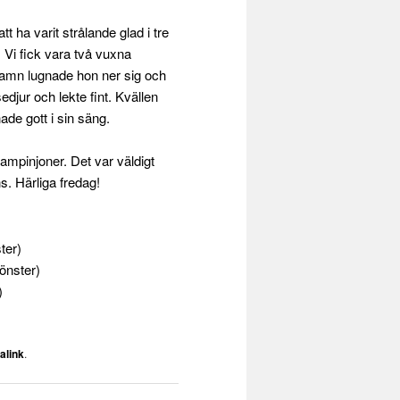
tt ha varit strålande glad i tre
 Vi fick vara två vuxna
n famn lugnade hon ner sig och
djur och lekte fint. Kvällen
de gott i sin säng.
hampinjoner. Det var väldigt
ns. Härliga fredag!
ter)
fönster)
)
alink
.