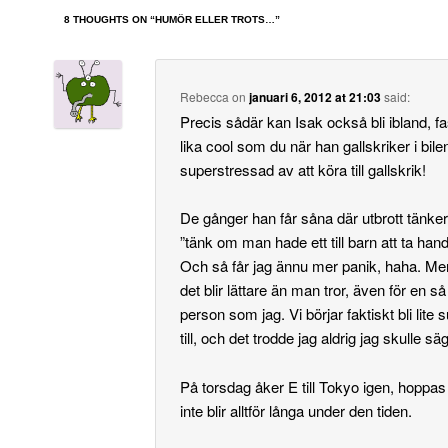
8 THOUGHTS ON “
HUMÖR ELLER TROTS…
”
Rebecca
on
januari 6, 2012 at 21:03
said:
Precis sådär kan Isak också bli ibland, fas
lika cool som du när han gallskriker i bil
superstressad av att köra till gallskrik!
De gånger han får såna där utbrott tänker 
”tänk om man hade ett till barn att ta han
Och så får jag ännu mer panik, haha. Men 
det blir lättare än man tror, även för en så
person som jag. Vi börjar faktiskt bli lite
till, och det trodde jag aldrig jag skulle sä
På torsdag åker E till Tokyo igen, hoppas 
inte blir alltför långa under den tiden.