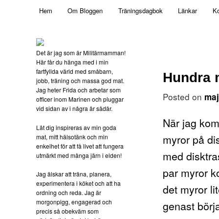
Main menu
Mamma, militär och märkbart obekväm
Hem
Om Bloggen
Träningsdagbok
Länkar
Ko
Skip to primary content
Militärmamman
Det är jag som är Militärmamman!
Här får du hänga med i min
fartfyllda värld med småbarn,
Hundra m
jobb, träning och massa god mat.
Jag heter Frida och arbetar som
Posted on
maj
officer inom Marinen och pluggar
vid sidan av i några år sådär.
När jag kom
Låt dig inspireras av min goda
myror på di
mat, mitt hälsotänk och min
enkelhet för att få livet att fungera
med disktr
utmärkt med många järn i elden!
par myror k
Jag älskar att träna, planera,
experimentera i köket och att ha
det myror li
ordning och reda. Jag är
morgonpigg, engagerad och
genast börj
precis så obekväm som