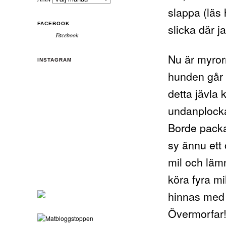
slappa (läs 
FACEBOOK
slicka där j
Facebook
Nu är myrorna
INSTAGRAM
hunden går r
detta jävla
undanplocka
Borde packa
sy ännu ett 
mil och läm
köra fyra m
hinnas med
Övermorfar