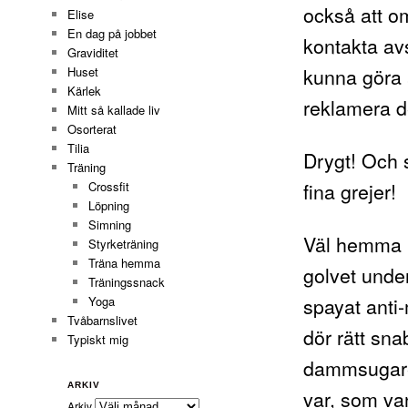
också att om
Elise
En dag på jobbet
kontakta av
Graviditet
kunna göra åt
Huset
Kärlek
reklamera de
Mitt så kallade liv
Osorterat
Tilia
Drygt! Och s
Träning
fina grejer!
Crossfit
Löpning
Simning
Väl hemma i
Styrketräning
Träna hemma
golvet unde
Träningssnack
spayat anti
Yoga
Tvåbarnslivet
dör rätt sn
Typiskt mig
dammsugare
ARKIV
var, som van
Arkiv