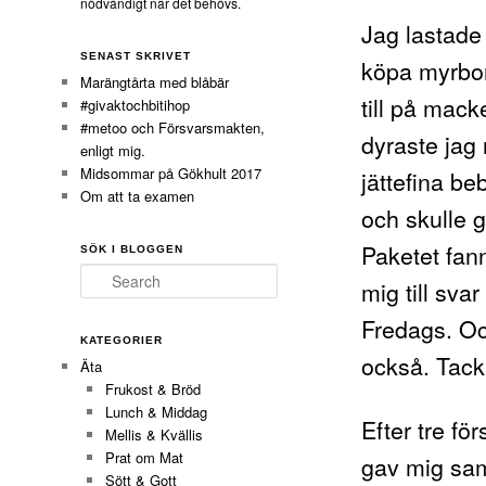
nödvändigt när det behövs.
Jag lastade 
SENAST SKRIVET
köpa myrbo
Marängtårta med blåbär
till på mack
#givaktochbitihop
#metoo och Försvarsmakten,
dyraste jag
enligt mig.
Midsommar på Gökhult 2017
jättefina be
Om att ta examen
och skulle 
Paketet fan
SÖK I BLOGGEN
Search
mig till sva
Fredags. Och
KATEGORIER
också. Tack
Äta
Frukost & Bröd
Lunch & Middag
Efter tre fö
Mellis & Kvällis
Prat om Mat
gav mig sa
Sött & Gott