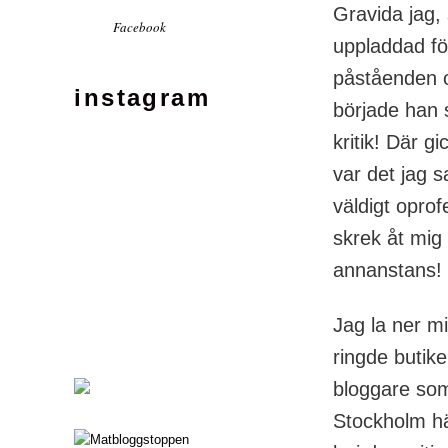
Gravida jag,
Facebook
uppladdad fö
påståenden o
instagram
började han s
kritik! Där g
var det jag 
väldigt oprof
skrek åt mig
annanstans!
Jag la ner m
ringde butike
bloggare som 
Stockholm hä