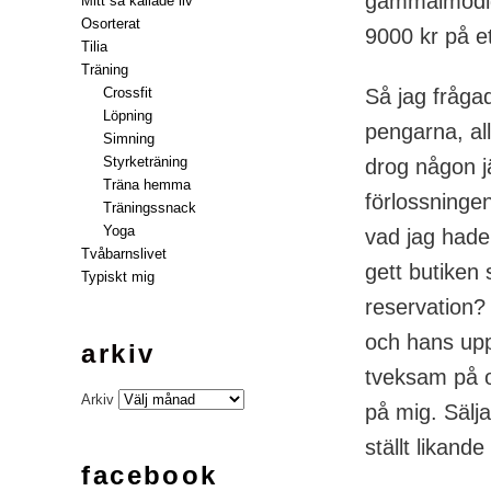
gammalmodig,
Mitt så kallade liv
Osorterat
9000 kr på e
Tilia
Träning
Så jag fråga
Crossfit
Löpning
pengarna, al
Simning
Styrketräning
drog någon j
Träna hemma
förlossningen
Träningssnack
Yoga
vad jag hade 
Tvåbarnslivet
gett butiken
Typiskt mig
reservation?
och hans uppe
arkiv
tveksam på o
Arkiv
på mig. Sälj
ställt likand
facebook