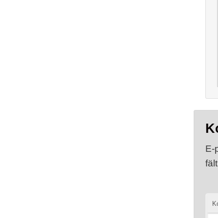
K
E-
fäl
K