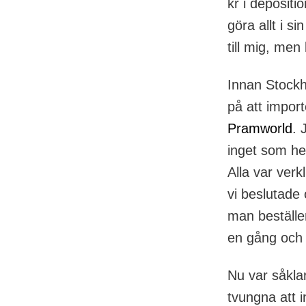
kr i depositi
göra allt i s
till mig, men
Innan Stockh
på att impor
Pramworld
. 
inget som hels
Alla var ver
vi beslutade 
man beställe
en gång och 
Nu var såklar
tvungna att 