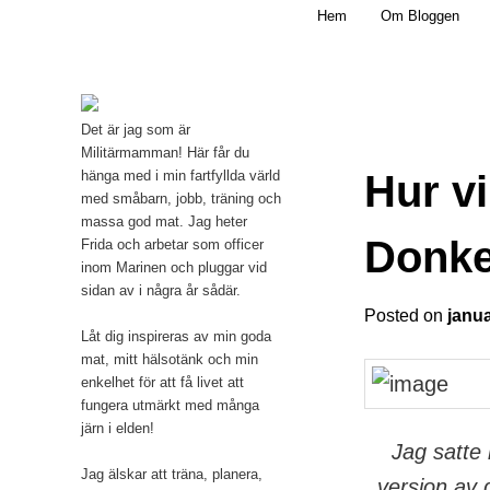
Main menu
Mamma, militär och märkbart obekväm
Hem
Om Bloggen
Skip to primary content
Militärmamman
Det är jag som är
Militärmamman! Här får du
Hur v
hänga med i min fartfyllda värld
med småbarn, jobb, träning och
massa god mat. Jag heter
Donk
Frida och arbetar som officer
inom Marinen och pluggar vid
sidan av i några år sådär.
Posted on
janua
Låt dig inspireras av min goda
mat, mitt hälsotänk och min
enkelhet för att få livet att
fungera utmärkt med många
järn i elden!
Jag satte
Jag älskar att träna, planera,
version av 