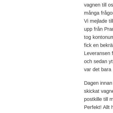
vagnen till o
många frågor
Vi mejlade til
upp från Pram
tog kontonum
fick en bekrä
Leveransen fr
och sedan ytt
var det bara 
Dagen innan 
skickat vagn
postkille till
Perfekt! Allt