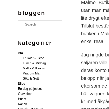
Malmö. Butik
utan man mås
bloggen
lite drygt eft
Search
Tillslut bestä
butiken i Mal
enkel resa.
kategorier
Äta
Jag ringde bu
Frukost & Bröd
säljaren vill
Lunch & Middag
Mellis & Kvällis
deras konto 
Prat om Mat
belopp när j
Sött & Gott
Elise
eftersom de i
En dag på jobbet
här vagnen 
Graviditet
Huset
kr med åkpås
Kärlek