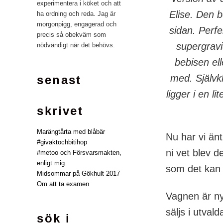
experimentera i köket och att
Elise. Den 
ha ordning och reda. Jag är
morgonpigg, engagerad och
sidan. Perfek
precis så obekväm som
supergravi
nödvändigt när det behövs.
bebisen el
med. Självkl
senast
ligger i en l
skrivet
Marängtårta med blåbär
Nu har vi än
#givaktochbitihop
ni vet blev 
#metoo och Försvarsmakten,
enligt mig.
som det kan
Midsommar på Gökhult 2017
Om att ta examen
Vagnen är ny
säljs i utval
sök i