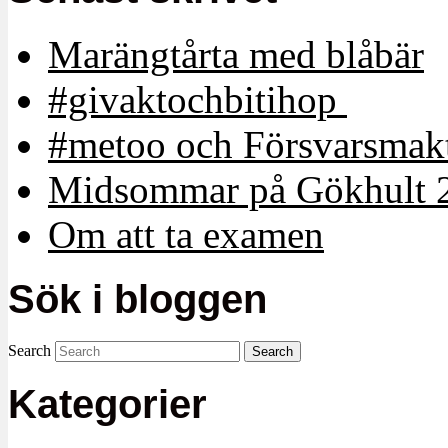
Marängtårta med blåbär
#givaktochbitihop
#metoo och Försvarsmakt
Midsommar på Gökhult 
Om att ta examen
Sök i bloggen
Search
Kategorier