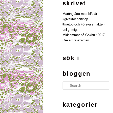
skrivet
Marängtårta med blåbär
#givaktochbitihop
#metoo och Försvarsmakten,
enligt mig.
Midsommar på Gökhult 2017
Om att ta examen
sök i
bloggen
Search
kategorier