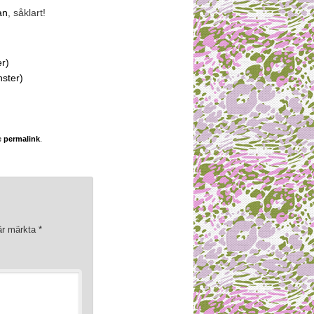
an
, såklart!
er)
nster)
e
permalink
.
 är märkta
*