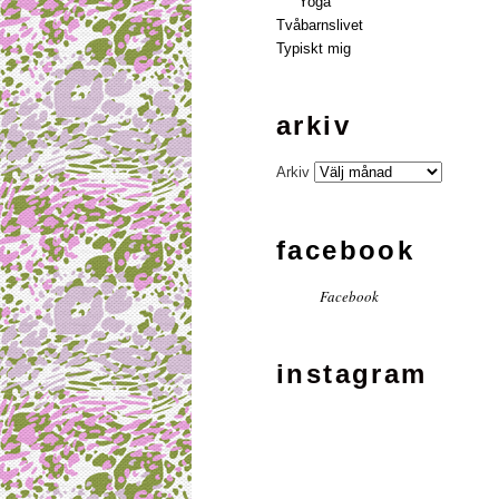
Yoga
Tvåbarnslivet
Typiskt mig
arkiv
Arkiv
facebook
Facebook
instagram