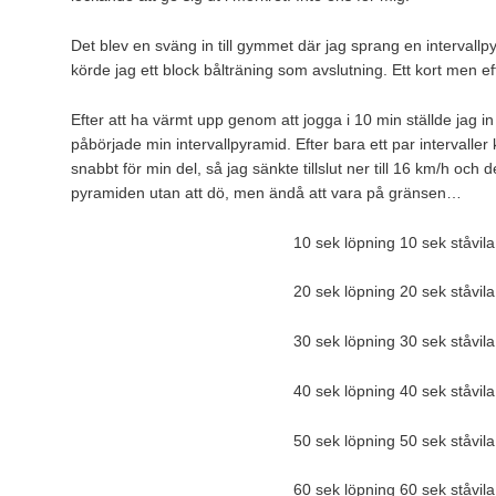
Det blev en sväng in till gymmet där jag sprang en intervall
körde jag ett block bålträning som avslutning. Ett kort men ef
Efter att ha värmt upp genom att jogga i 10 min ställde jag 
påbörjade min intervallpyramid. Efter bara ett par intervaller k
snabbt för min del, så jag sänkte tillslut ner till 16 km/h och 
pyramiden utan att dö, men ändå att vara på gränsen…
10 sek löpning 10 sek ståvila
20 sek löpning 20 sek ståvila
30 sek löpning 30 sek ståvila
40 sek löpning 40 sek ståvila
50 sek löpning 50 sek ståvila
6
0 sek löpning 60 sek ståvila