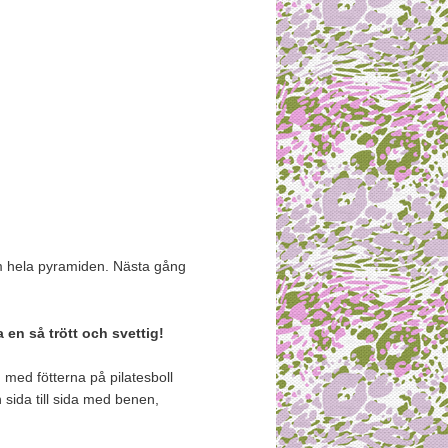
om hela pyramiden. Nästa gång
en så trött och svettig!
 med fötterna på pilatesboll
 sida till sida med benen,