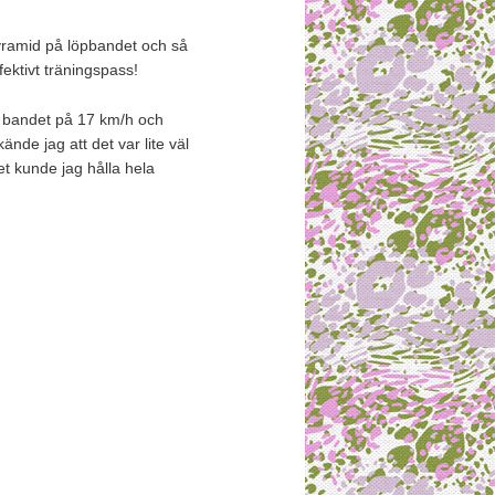
pyramid på löpbandet och så
fektivt träningspass!
in bandet på 17 km/h och
ände jag att det var lite väl
det kunde jag hålla hela