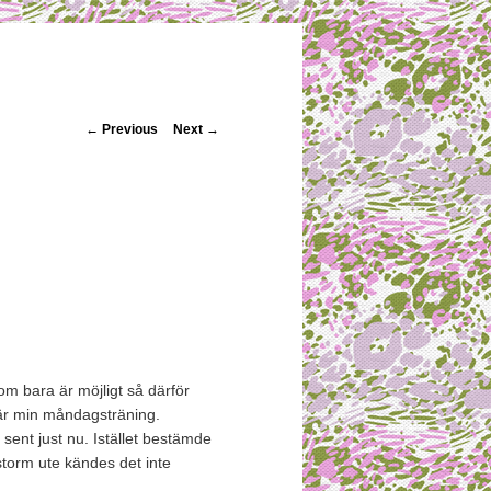
Post navigation
←
Previous
Next
→
om bara är möjligt så därför
s är min måndagsträning.
 sent just nu. Istället bestämde
 storm ute kändes det inte