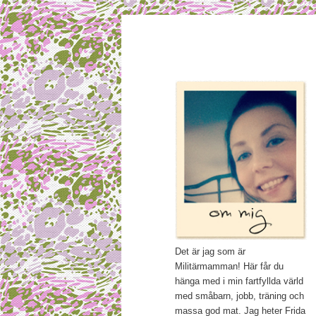
Main menu
Mamma, militär och märkbar
Skip to primary content
Militärmamm
Det är jag som är
Militärmamman! Här får du
hänga med i min fartfyllda värld
med småbarn, jobb, träning och
massa god mat. Jag heter Frida