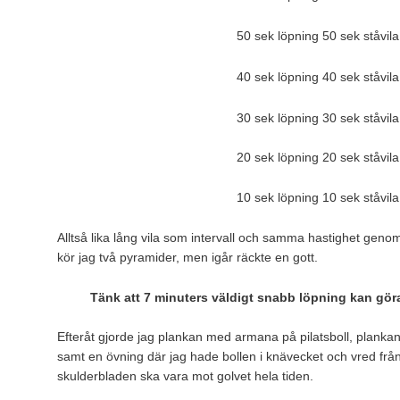
50 sek löpning 50 sek ståvila
40 sek löpning 40 sek ståvila
30 sek löpning 30 sek ståvila
20 sek löpning 20 sek ståvila
10 sek löpning 10 sek ståvila
Alltså lika lång vila som intervall och samma hastighet gen
kör jag två pyramider, men igår räckte en gott.
Tänk att 7 minuters väldigt snabb löpning kan göra 
Efteråt gjorde jag plankan med armana på pilatsboll, plankan
samt en övning där jag hade bollen i knävecket och vred från
skulderbladen ska vara mot golvet hela tiden.