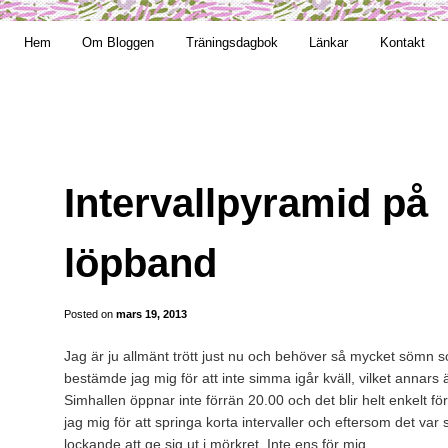
t obekväm
Hem
Om Bloggen
Träningsdagbok
Länkar
Kontakt
an
Intervallpyramid på
löpband
Posted on
mars 19, 2013
Jag är ju allmänt trött just nu och behöver så mycket sömn s
bestämde jag mig för att inte simma igår kväll, vilket annar
Simhallen öppnar inte förrän 20.00 och det blir helt enkelt för
jag mig för att springa korta intervaller och eftersom det var
lockande att ge sig ut i mörkret. Inte ens för mig.