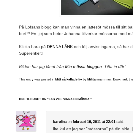
På Lofsans blogg kan man vinna en jättesöt mössa till sitt bar
bort?! En tjej som heter Johanna tillverkar mössorna med 
Klicka bara på
DENNA LÄNK
och följ anvisningarna, så har 
Superenkelt!
Bilden har jag lånat från
Min mössa bloggen
. Titta in där!
This entry was posted in
Mitt så kallade liv
by
Militarmamman
. Bookmark th
ONE THOUGHT ON “
JAG VILL VINNA EN MÖSSA!
”
karolina
on
februari 19, 2011 at 22:01
said:
lite kul att jag ser ”mössorna” på din sida. 