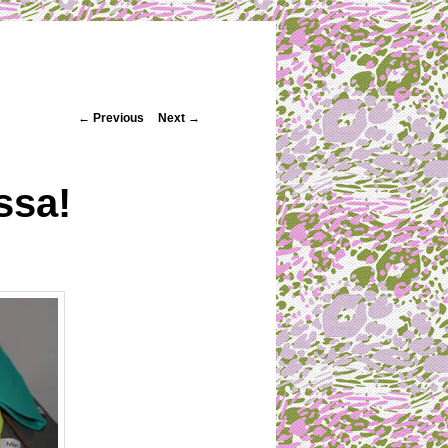
Post navigation
←
Previous
Next
→
ssa!