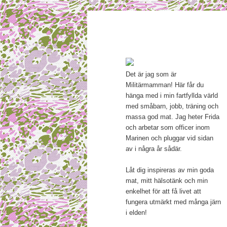
Main menu
Mamma, militär och märkbar
Skip to primary content
Militärmamm
Det är jag som är
Militärmamman! Här får du
hänga med i min fartfyllda värld
med småbarn, jobb, träning och
massa god mat. Jag heter Frida
och arbetar som officer inom
Marinen och pluggar vid sidan
av i några år sådär.
Låt dig inspireras av min goda
mat, mitt hälsotänk och min
enkelhet för att få livet att
fungera utmärkt med många järn
i elden!