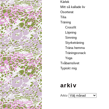
Kärlek
Mitt så kallade liv
Osorterat
Tilia
Träning
Crossfit
Löpning
Simning
Styrketräning
Träna hemma
Träningssnack
Yoga
Tvåbarnslivet
Typiskt mig
arkiv
Arkiv