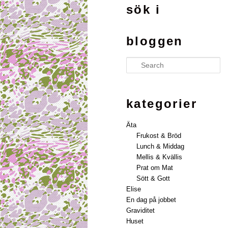
sök i
bloggen
Search
kategorier
Äta
Frukost & Bröd
Lunch & Middag
Mellis & Kvällis
Prat om Mat
Sött & Gott
Elise
En dag på jobbet
Graviditet
Huset