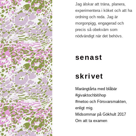
Jag älskar att träna, planera,
experimentera i köket och att ha
ordning och reda. Jag är
morgonpigg, engagerad och
precis så obekväm som
nödvändigt när det behövs.
senast
skrivet
Marängtårta med blåbär
#givaktochbitihop
#metoo och Försvarsmakten,
enligt mig.
Midsommar på Gökhult 2017
Om att ta examen