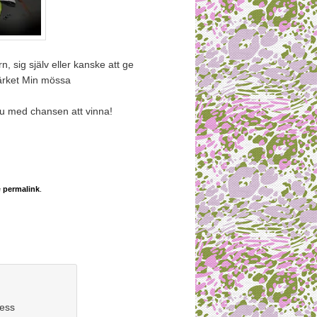
n, sig själv eller kanske att ge
märket Min mössa
du med chansen att vinna!
e
permalink
.
jess