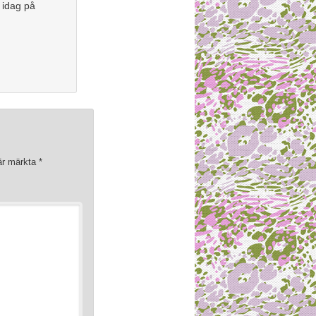
 idag på
 är märkta
*