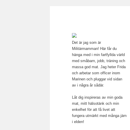
Main menu
Mamma, militär och märkbar
Skip to primary content
Militärmamm
Det är jag som är
Militärmamman! Här får du
hänga med i min fartfyllda värld
med småbarn, jobb, träning och
massa god mat. Jag heter Frida
och arbetar som officer inom
Marinen och pluggar vid sidan
av i några år sådär.
Låt dig inspireras av min goda
mat, mitt hälsotänk och min
enkelhet för att få livet att
fungera utmärkt med många järn
i elden!