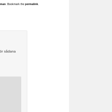
mman
. Bookmark the
permalink
.
för sådana