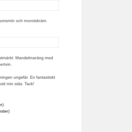
ingonsmör och morotskräm.
en utmärkt: Mandelmaräng med
ertvin.
rdningen ungefär. En fantastiskt
vid min sida. Tack!
er)
nster)