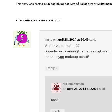
This entry was posted in
En dag på jobbet
,
Mitt så kallade liv
by
Militarma
3 THOUGHTS ON “
KADETTBAL 2014
”
Ingrid
on
april 28, 2014 at 20:49
said:
Vad är väl en bal… 🙂
Superläcker klänning! Jag är väldigt svag 
toner, snygg makeup också!
↓
Reply
Militarmamman
on
april 28, 2014 at 22:03
said:
Tack!
↓
Reply