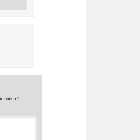
 är märkta
*