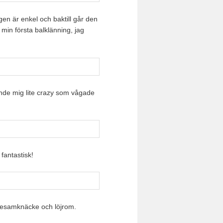
en är enkel och baktill går den
 min första balklänning, jag
ände mig lite crazy som vågade
fantastisk!
 sesamknäcke och löjrom.