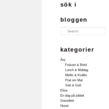
sök i
bloggen
Search
kategorier
Äta
Frukost & Bröd
Lunch & Middag
Mellis & Kvällis
Prat om Mat
Sött & Gott
Elise
En dag på jobbet
Graviditet
Huset