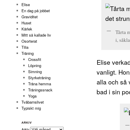
Elise
En dag på jobbet
Graviditet
Huset
Kärlek
Tårta m
Mitt så kallade liv
i, såkla
Osorterat
Tilia
Träning
Crossfit
Elise verkad
Löpning
vanligt. Ho
Simning
Styrketräning
alla och så
Träna hemma
bad i sin po
Träningssnack
Yoga
Tvåbarnslivet
Typiskt mig
ARKIV
Arkiv