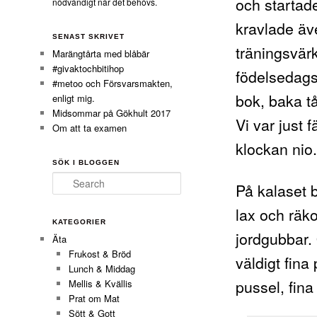
och startad
nödvändigt när det behövs.
kravlade äv
SENAST SKRIVET
träningsvärk
Marängtårta med blåbär
#givaktochbitihop
födelsedagsb
#metoo och Försvarsmakten,
bok, baka t
enligt mig.
Midsommar på Gökhult 2017
Vi var just 
Om att ta examen
klockan nio
SÖK I BLOGGEN
Search
På kalaset b
lax och räk
KATEGORIER
jordgubbar.
Äta
Frukost & Bröd
väldigt fina
Lunch & Middag
pussel, fina
Mellis & Kvällis
Prat om Mat
Sött & Gott