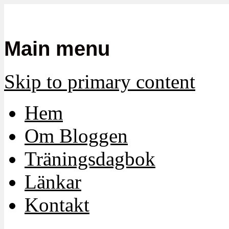
Mamma, militär och märkbart obekvä
Militärmamman
Main menu
Skip to primary content
Hem
Om Bloggen
Träningsdagbok
Länkar
Kontakt