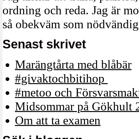
ordning och reda. Jag är m
så obekväm som nödvändigt
Senast skrivet
Marängtårta med blåbär
#givaktochbitihop
#metoo och Försvarsmakt
Midsommar på Gökhult 
Om att ta examen