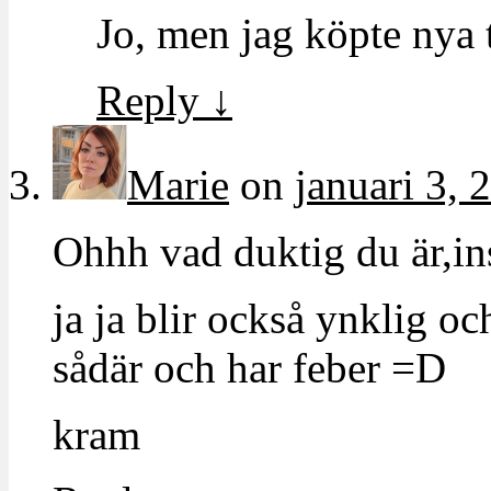
Jo, men jag köpte nya 
Reply
↓
Marie
on
januari 3, 
Ohhh vad duktig du är,in
ja ja blir också ynklig oc
sådär och har feber =D
kram