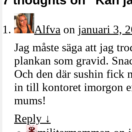
7 thoughts on “
Kan j
Alfva
on
januari 3, 
Jag måste säga att jag tro
plankan som gravid. Sna
Och den där sushin fick mi
in till kontoret imorgon
mums!
Reply
↓