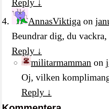
Reply
↓
AnnasViktiga
on
jan
Beundrar dig, du vackra, 
Reply
↓
militarmamman
on
Oj, vilken komplimang
Reply
↓
Kommentera