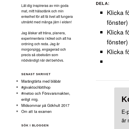
DELA:
Låt dig inspireras av min goda
Klicka f
mat, mitt hälsotänk och min
enkelhet för att få livet att fungera
fönster)
utmärkt med många järn i elden!
Klicka f
Jag älskar att träna, planera,
experimentera i köket och att ha
fönster)
ordning och reda. Jag är
morgonpigg, engagerad och
Klicka f
precis så obekväm som
nödvändigt när det behövs.
SENAST SKRIVET
Marängtårta med blåbär
#givaktochbitihop
#metoo och Försvarsmakten,
K
enligt mig.
Midsommar på Gökhult 2017
E-p
Om att ta examen
är
SÖK I BLOGGEN