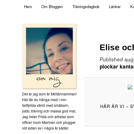
Main menu
Mamma, militär och märkbart obekväm
Hem
Om Bloggen
Träningsdagbok
Länkar
Ko
Skip to primary content
Militärmamman
Elise oc
Published
aug
plockar kanta
Det är jag som är Militärmamman!
Här får du hänga med i min
fartfyllda värld med småbarn,
HÄR ÄR VI –
jobb, träning och massa god mat.
Jag heter Frida och arbetar som
officer inom Marinen och pluggar
vid sidan av i några år sådär.