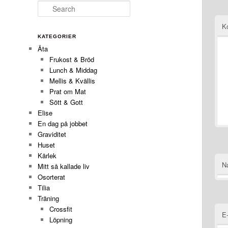
Search
K
KATEGORIER
Äta
Frukost & Bröd
Lunch & Middag
Mellis & Kvällis
Prat om Mat
Sött & Gott
Elise
En dag på jobbet
Graviditet
Huset
Kärlek
N
Mitt så kallade liv
Osorterat
Tilia
Träning
Crossfit
E
Löpning