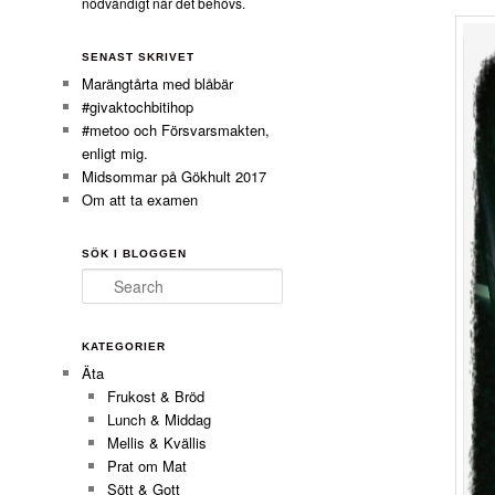
nödvändigt när det behövs.
SENAST SKRIVET
Marängtårta med blåbär
#givaktochbitihop
#metoo och Försvarsmakten,
enligt mig.
Midsommar på Gökhult 2017
Om att ta examen
SÖK I BLOGGEN
Search
KATEGORIER
Äta
Frukost & Bröd
Lunch & Middag
Mellis & Kvällis
Prat om Mat
Sött & Gott