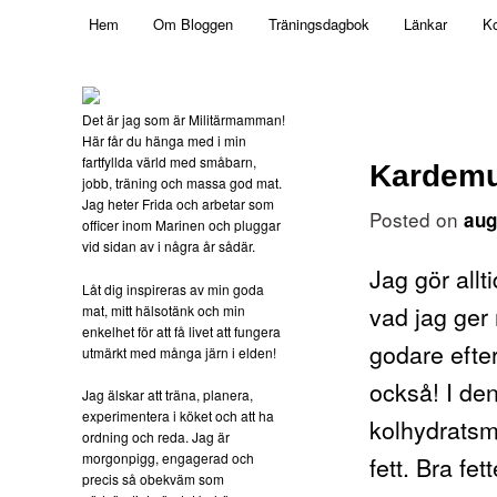
Main menu
Mamma, militär och märkbart obekväm
Hem
Om Bloggen
Träningsdagbok
Länkar
Ko
Skip to primary content
Militärmamman
Det är jag som är Militärmamman!
Här får du hänga med i min
fartfyllda värld med småbarn,
Kardem
jobb, träning och massa god mat.
Jag heter Frida och arbetar som
Posted on
aug
officer inom Marinen och pluggar
vid sidan av i några år sådär.
Jag gör allt
Låt dig inspireras av min goda
vad jag ger
mat, mitt hälsotänk och min
enkelhet för att få livet att fungera
godare efte
utmärkt med många järn i elden!
också! I den
Jag älskar att träna, planera,
experimentera i köket och att ha
kolhydratsm
ordning och reda. Jag är
morgonpigg, engagerad och
fett. Bra fett
precis så obekväm som