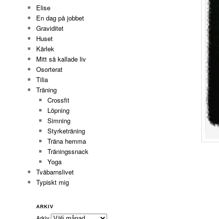
Elise
En dag på jobbet
Graviditet
Huset
Kärlek
Mitt så kallade liv
Osorterat
Tilia
Träning
Crossfit
Löpning
Simning
Styrketräning
Träna hemma
Träningssnack
Yoga
Tvåbarnslivet
Typiskt mig
ARKIV
Arkiv