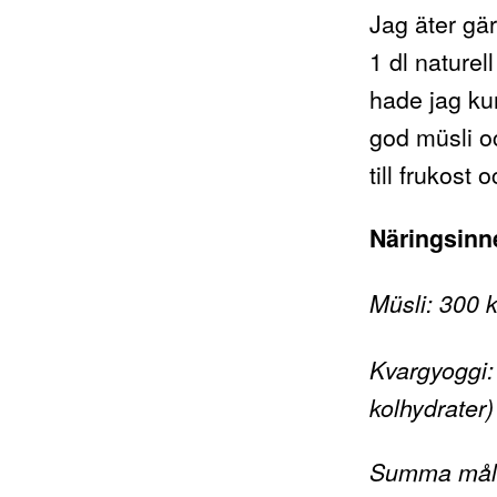
Jag äter gär
1 dl nature
hade jag kun
god müsli oc
till frukost 
Näringsinne
Müsli: 300 k
Kvargyoggi: 
kolhydrater)
Summa målti