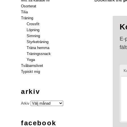
Mitt så kallade liv
Osorterat
Tilia
Träning
Crossfit
K
Löpning
Simning
E-
Styrketräning
fäl
Träna hemma
Träningssnack
Yoga
Tvåbarnslivet
K
Typiskt mig
arkiv
Arkiv
facebook