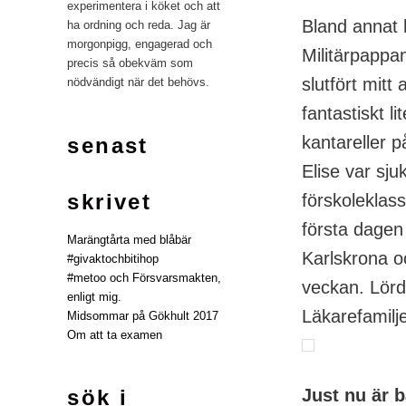
experimentera i köket och att
Bland annat h
ha ordning och reda. Jag är
morgonpigg, engagerad och
Militärpappan
precis så obekväm som
slutfört mitt
nödvändigt när det behövs.
fantastiskt li
kantareller 
senast
Elise var sj
skrivet
förskoleklas
första dagen
Marängtårta med blåbär
Karlskrona o
#givaktochbitihop
#metoo och Försvarsmakten,
veckan. Lör
enligt mig.
Läkarefamilje
Midsommar på Gökhult 2017
Om att ta examen
Just nu är 
sök i