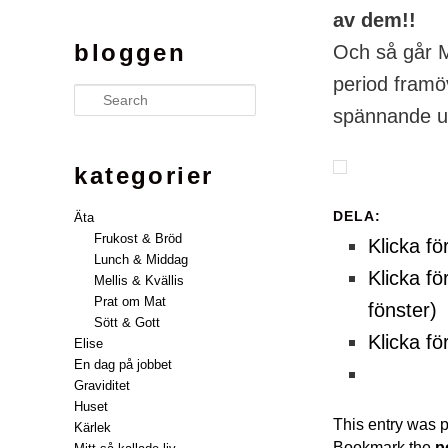
av dem!!
bloggen
Och så går M
period framö
Search
spännande ut
kategorier
DELA:
Äta
Frukost & Bröd
Klicka fö
Lunch & Middag
Klicka fö
Mellis & Kvällis
Prat om Mat
fönster)
Sött & Gott
Klicka fö
Elise
En dag på jobbet
Graviditet
Huset
This entry was 
Kärlek
Bookmark the
p