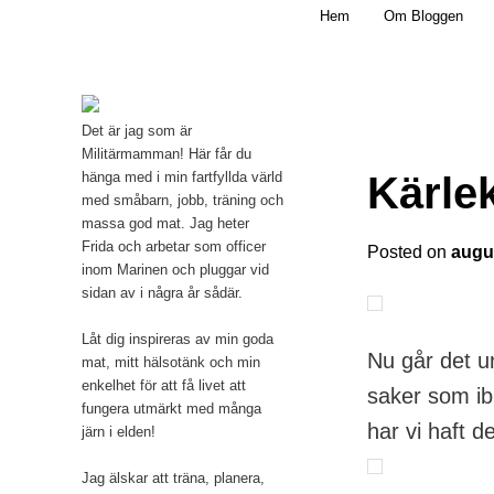
Main menu
Mamma, militär och märkbart obekväm
Hem
Om Bloggen
Skip to primary content
Militärmamman
Det är jag som är
Militärmamman! Här får du
Kärle
hänga med i min fartfyllda värld
med småbarn, jobb, träning och
massa god mat. Jag heter
Frida och arbetar som officer
Posted on
augus
inom Marinen och pluggar vid
sidan av i några år sådär.
Låt dig inspireras av min goda
Nu går det u
mat, mitt hälsotänk och min
enkelhet för att få livet att
saker som ibl
fungera utmärkt med många
har vi haft d
järn i elden!
Jag älskar att träna, planera,