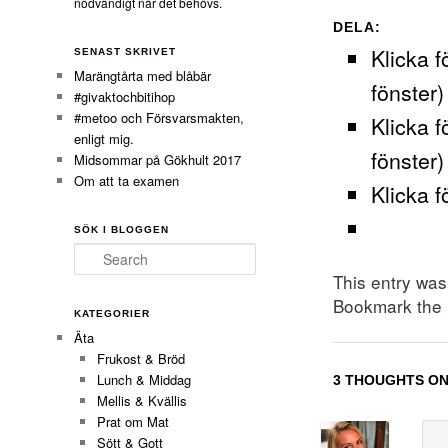
nödvändigt när det behövs.
DELA:
Klicka f
SENAST SKRIVET
Marängtårta med blåbär
fönster)
#givaktochbitihop
#metoo och Försvarsmakten,
Klicka f
enligt mig.
fönster)
Midsommar på Gökhult 2017
Om att ta examen
Klicka f
SÖK I BLOGGEN
Search
This entry wa
Bookmark the
KATEGORIER
Äta
Frukost & Bröd
Lunch & Middag
3 THOUGHTS ON
Mellis & Kvällis
Prat om Mat
Sött & Gott