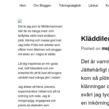
Main menu
Mamma, militär och märkbart obekväm
Hem
Om Bloggen
Träningsdagbok
Länkar
Ko
Skip to primary content
Militärmamman
Det är jag som är Militärmamman!
Här får du hänga med i min
fartfyllda värld med småbarn,
Kläddil
jobb, träning och massa god mat.
Jag heter Frida och arbetar som
Posted on
maj
officer inom Marinen och pluggar
vid sidan av i några år sådär.
Det är varm
Låt dig inspireras av min goda
Jättehärligt
mat, mitt hälsotänk och min
enkelhet för att få livet att fungera
kom så plöts
utmärkt med många järn i elden!
klänningar o
Jag älskar att träna, planera,
experimentera i köket och att ha
svårt jag ty
ordning och reda. Jag är
morgonpigg, engagerad och
en inkörni
precis så obekväm som