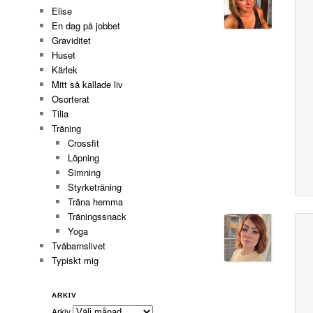
Elise
En dag på jobbet
Graviditet
Huset
Kärlek
Mitt så kallade liv
Osorterat
Tilia
Träning
Crossfit
Löpning
Simning
Styrketräning
Träna hemma
Träningssnack
Yoga
Tvåbarnslivet
Typiskt mig
ARKIV
Arkiv