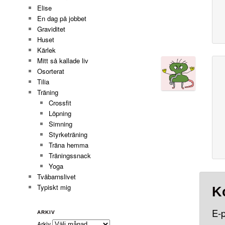
Elise
En dag på jobbet
Graviditet
Huset
Kärlek
Mitt så kallade liv
Osorterat
Tilia
Träning
Crossfit
Löpning
Simning
Styrketräning
Träna hemma
Träningssnack
Yoga
Tvåbarnslivet
Typiskt mig
K
E-p
ARKIV
Arkiv