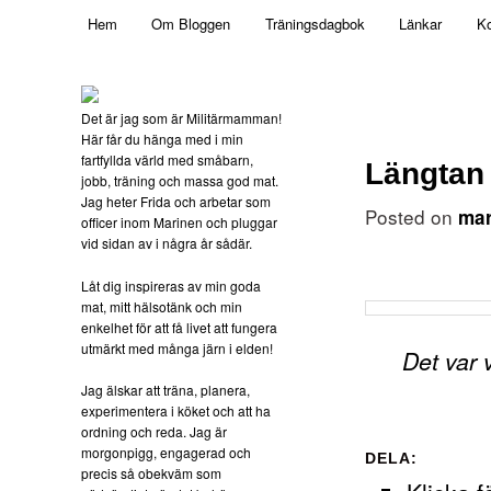
Main menu
Mamma, militär och märkbart obekväm
Hem
Om Bloggen
Träningsdagbok
Länkar
Ko
Skip to primary content
Militärmamman
Det är jag som är Militärmamman!
Här får du hänga med i min
fartfyllda värld med småbarn,
Längtan
jobb, träning och massa god mat.
Jag heter Frida och arbetar som
Posted on
mar
officer inom Marinen och pluggar
vid sidan av i några år sådär.
Låt dig inspireras av min goda
mat, mitt hälsotänk och min
enkelhet för att få livet att fungera
utmärkt med många järn i elden!
Det var 
Jag älskar att träna, planera,
experimentera i köket och att ha
ordning och reda. Jag är
morgonpigg, engagerad och
DELA:
precis så obekväm som