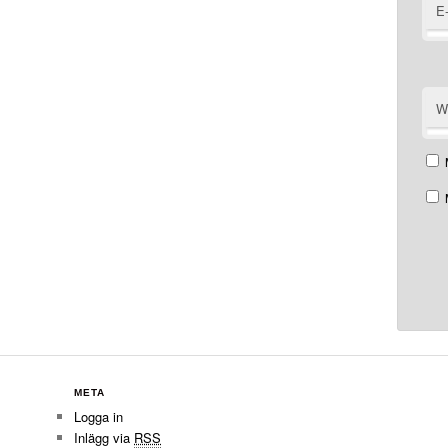
E
W
META
Logga in
Inlägg via
RSS