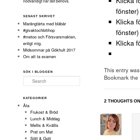
Klicka f
nödvändigt när det behövs.
fönster)
SENAST SKRIVET
Klicka f
Marängtårta med blåbär
#givaktochbitihop
fönster)
#metoo och Försvarsmakten,
Klicka f
enligt mig.
Midsommar på Gökhult 2017
Om att ta examen
This entry wa
SÖK I BLOGGEN
Bookmark the
Search
KATEGORIER
2 THOUGHTS ON
Äta
Frukost & Bröd
Lunch & Middag
Mellis & Kvällis
Prat om Mat
Sött & Gott