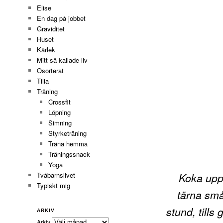
Elise
En dag på jobbet
Graviditet
Huset
Kärlek
Mitt så kallade liv
Osorterat
Tilia
Träning
Crossfit
Löpning
Simning
Styrketräning
Träna hemma
Träningssnack
Yoga
Koka upp 
Tvåbarnslivet
Typiskt mig
tärna små
stund, tills
ARKIV
Arkiv