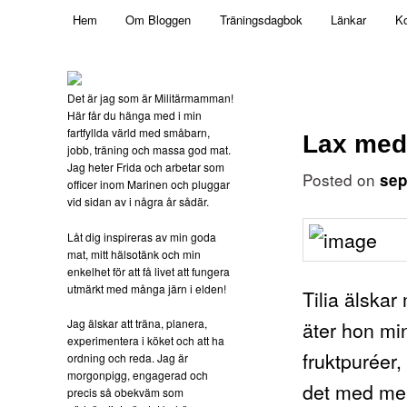
Main menu
Mamma, militär och märkbart obekväm
Hem
Om Bloggen
Träningsdagbok
Länkar
Ko
Skip to primary content
Militärmamman
Det är jag som är Militärmamman!
Här får du hänga med i min
fartfyllda värld med småbarn,
Lax med
jobb, träning och massa god mat.
Jag heter Frida och arbetar som
Posted on
sep
officer inom Marinen och pluggar
vid sidan av i några år sådär.
Låt dig inspireras av min goda
mat, mitt hälsotänk och min
enkelhet för att få livet att fungera
utmärkt med många järn i elden!
Tilia älskar
Jag älskar att träna, planera,
äter hon mi
experimentera i köket och att ha
fruktpuréer,
ordning och reda. Jag är
morgonpigg, engagerad och
det med men
precis så obekväm som