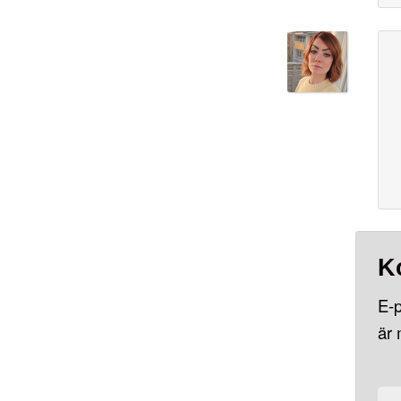
K
E-p
är