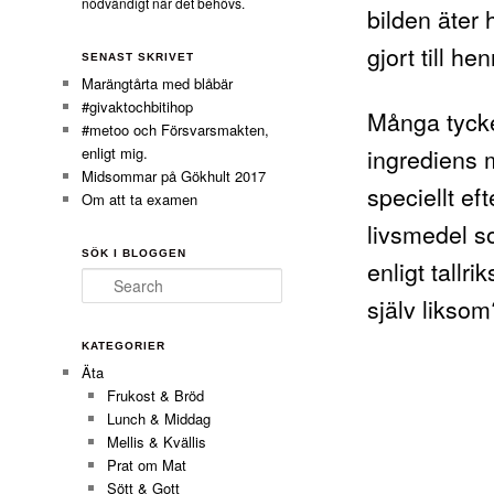
nödvändigt när det behövs.
bilden äter
gjort till he
SENAST SKRIVET
Marängtårta med blåbär
#givaktochbitihop
Många tycker
#metoo och Försvarsmakten,
ingrediens 
enligt mig.
Midsommar på Gökhult 2017
speciellt ef
Om att ta examen
livsmedel s
SÖK I BLOGGEN
enligt tallr
Search
själv liksom
KATEGORIER
Äta
Frukost & Bröd
Lunch & Middag
Mellis & Kvällis
Prat om Mat
Sött & Gott