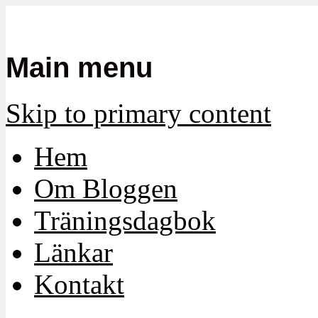
Mamma, militär och märkbart obekvä
Militärmamman
Main menu
Skip to primary content
Hem
Om Bloggen
Träningsdagbok
Länkar
Kontakt