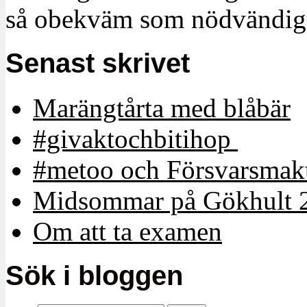
så obekväm som nödvändigt
Senast skrivet
Marängtårta med blåbär
#givaktochbitihop
#metoo och Försvarsmakt
Midsommar på Gökhult 
Om att ta examen
Sök i bloggen