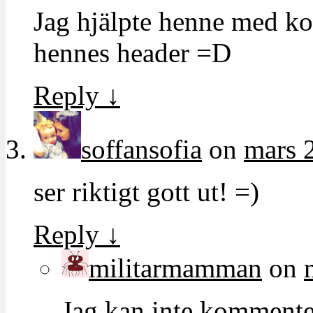
Jag hjälpte henne med ko
hennes header =D
Reply
↓
soffansofia
on
mars 
ser riktigt gott ut! =)
Reply
↓
militarmamman
on
Jag kan inte kommente