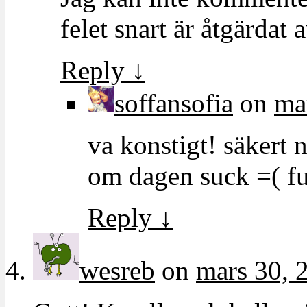
felet snart är åtgärdat a
Reply
↓
soffansofia
on
ma
va konstigt! säkert 
om dagen suck =( f
Reply
↓
wesreb
on
mars 30, 