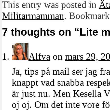
This entry was posted in
Ät
Militarmamman
. Bookmark
7 thoughts on “
Lite m
Alfva
on
mars 29, 20
Ja, tips på mail ser jag f
knappt vad snabba respe
är just nu. Men Kesella V
oj oj. Om det inte vore fö