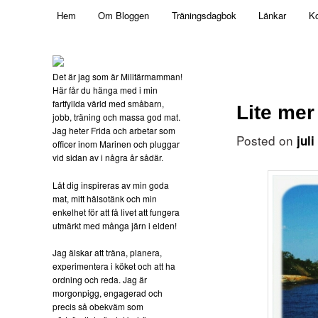
Main menu
Mamma, militär och märkbart obekväm
Hem
Om Bloggen
Träningsdagbok
Länkar
Ko
Skip to primary content
Militärmamman
Det är jag som är Militärmamman!
Här får du hänga med i min
fartfyllda värld med småbarn,
Lite me
jobb, träning och massa god mat.
Jag heter Frida och arbetar som
Posted on
jul
officer inom Marinen och pluggar
vid sidan av i några år sådär.
Låt dig inspireras av min goda
mat, mitt hälsotänk och min
enkelhet för att få livet att fungera
utmärkt med många järn i elden!
Jag älskar att träna, planera,
experimentera i köket och att ha
ordning och reda. Jag är
morgonpigg, engagerad och
precis så obekväm som