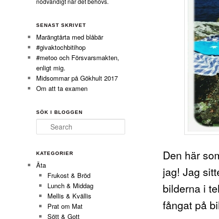
nödvändigt när det behövs.
SENAST SKRIVET
Marängtårta med blåbär
#givaktochbitihop
#metoo och Försvarsmakten,
enligt mig.
Midsommar på Gökhult 2017
Om att ta examen
SÖK I BLOGGEN
Search
Den här som
KATEGORIER
Äta
jag! Jag sit
Frukost & Bröd
bilderna i 
Lunch & Middag
Mellis & Kvällis
fångat på bi
Prat om Mat
Sött & Gott