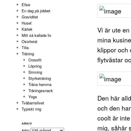
Elise
En dag på jobbet
Graviditet
Huset
Vi är ute e
Kärlek
Mitt så kallade liv
mina kusiner
Osorterat
Tilia
klippor och 
Träning
flytvästar o
Crossfit
Löpning
Simning
Styrketräning
Träna hemma
Träningssnack
Den här all
Yoga
Tvåbarnslivet
och den ha
Typiskt mig
coolt är int
ARKIV
mig, såhär s
Arkiv