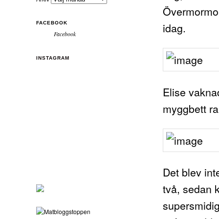
Övermormor 
idag.
FACEBOOK
Facebook
INSTAGRAM
Elise vakna
myggbett ra
Det blev in
två, sedan k
supersmidig