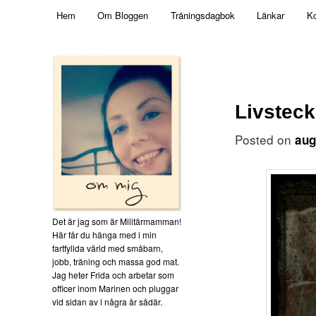
Main menu
Mamma, militär och märkbart obekväm
Hem
Om Bloggen
Träningsdagbok
Länkar
Ko
Skip to primary content
Militärmamman
Livsteck
Posted on
aug
Det är jag som är Militärmamman!
Här får du hänga med i min
fartfyllda värld med småbarn,
jobb, träning och massa god mat.
Jag heter Frida och arbetar som
officer inom Marinen och pluggar
vid sidan av i några år sådär.