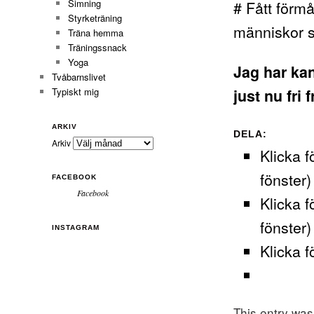
# Fått förm
Simning
Styrketräning
människor s
Träna hemma
Träningssnack
Yoga
Jag har kan
Tvåbarnslivet
just nu fri
Typiskt mig
ARKIV
DELA:
Arkiv
Klicka f
fönster)
FACEBOOK
Facebook
Klicka f
fönster)
INSTAGRAM
Klicka f
This entry wa