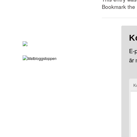
Bookmark the
K
E-p
är
K