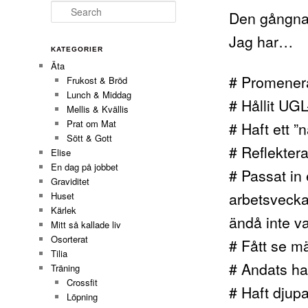
Search
Den gångna 
Jag har…
KATEGORIER
Äta
# Promenera
Frukost & Bröd
Lunch & Middag
# Hållit UG
Mellis & Kvällis
Prat om Mat
# Haft ett ”
Sött & Gott
# Reflektera
Elise
En dag på jobbet
# Passat in 
Graviditet
arbetsvecka
Huset
Kärlek
ändå inte va
Mitt så kallade liv
Osorterat
# Fått se m
Tilia
# Andats hav
Träning
Crossfit
# Haft djup
Löpning