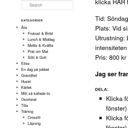
klicka
HÄR
f
Search
Tid: Söndag
KATEGORIER
Plats: Vid s
Äta
Frukost & Bröd
Utrustning:
Lunch & Middag
Mellis & Kvällis
intensiteten 
Prat om Mat
Pris: 800 kr
Sött & Gott
Elise
En dag på jobbet
Jag ser fr
Graviditet
Huset
Kärlek
DELA:
Mitt så kallade liv
Klicka f
Osorterat
Tilia
fönster)
Träning
Klicka f
Crossfit
Löpning
fönster)