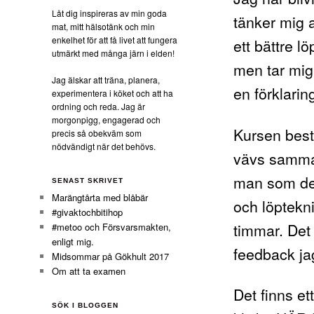
Låt dig inspireras av min goda
tänker mig at
mat, mitt hälsotänk och min
enkelhet för att få livet att fungera
ett bättre l
utmärkt med många järn i elden!
men tar mig
Jag älskar att träna, planera,
en förklarin
experimentera i köket och att ha
ordning och reda. Jag är
morgonpigg, engagerad och
Kursen best
precis så obekväm som
nödvändigt när det behövs.
vävs samman
man som delt
SENAST SKRIVET
Marängtårta med blåbär
och löptekni
#givaktochbitihop
timmar. Det 
#metoo och Försvarsmakten,
enligt mig.
feedback jag
Midsommar på Gökhult 2017
Om att ta examen
Det finns et
SÖK I BLOGGEN