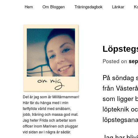
Main menu
Mamma, militär och märkbart obekväm
Hem
Om Bloggen
Träningsdagbok
Länkar
Ko
Skip to primary content
Militärmamman
Löpstegs
Posted on
sep
På söndag sk
från Västerå
som ligger
Det är jag som är Militärmamman!
Här får du hänga med i min
löpteknik oc
fartfyllda värld med småbarn,
jobb, träning och massa god mat.
löpstegsana
Jag heter Frida och arbetar som
officer inom Marinen och pluggar
vid sidan av i några år sådär.
Jag har bliv