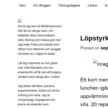
Main menu
Mamma, militär och märkbart obekväm
Hem
Om Bloggen
Träningsdagbok
Länkar
Ko
Skip to primary content
Militärmamman
Det är jag som är Militärmamman!
Här får du hänga med i min
fartfyllda värld med småbarn,
Löpstyrk
jobb, träning och massa god mat.
Jag heter Frida och arbetar som
Posted on
sep
officer inom Marinen och pluggar
vid sidan av i några år sådär.
Låt dig inspireras av min goda
mat, mitt hälsotänk och min
enkelhet för att få livet att fungera
utmärkt med många järn i elden!
Ett kort men
Jag älskar att träna, planera,
lunchen igå
experimentera i köket och att ha
uppvärmning
ordning och reda. Jag är
morgonpigg, engagerad och
vila. 20 rep
precis så obekväm som