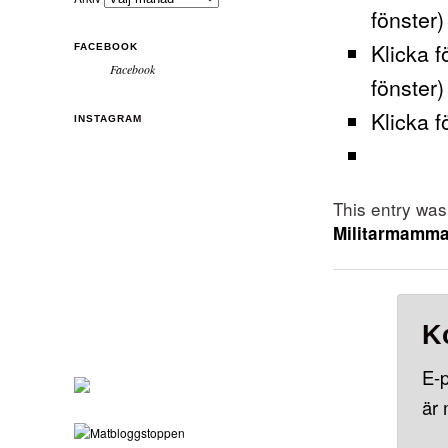
fönster)
Klicka f
FACEBOOK
Facebook
fönster)
Klicka f
INSTAGRAM
This entry wa
Militarmamm
K
E-p
är