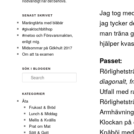
nödvändigt när det behövs.
Jag tog med
SENAST SKRIVET
jag tycker d
Marängtårta med blåbär
#givaktochbitihop
man träna g
#metoo och Försvarsmakten,
hjälper kvas
enligt mig.
Midsommar på Gökhult 2017
Om att ta examen
Passet:
Rörlighetst
SÖK I BLOGGEN
Search
diagonalt, 
Utfall med 
KATEGORIER
Rörlighetst
Äta
Frukost & Bröd
Armhävnin
Lunch & Middag
Klockan på 
Mellis & Kvällis
Prat om Mat
Knäböj med
Sött & Gott