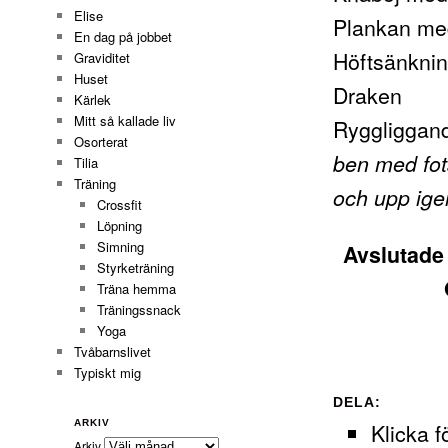
Elise
Plankan me
En dag på jobbet
Höftsänkni
Graviditet
Huset
Draken
Kärlek
Mitt så kallade liv
Ryggliggan
Osorterat
ben med fot
Tilia
Träning
och upp ige
Crossfit
Löpning
Simning
Avslutade 
Styrketräning
Träna hemma
Träningssnack
Yoga
Tvåbarnslivet
Typiskt mig
DELA:
ARKIV
Klicka f
Arkiv