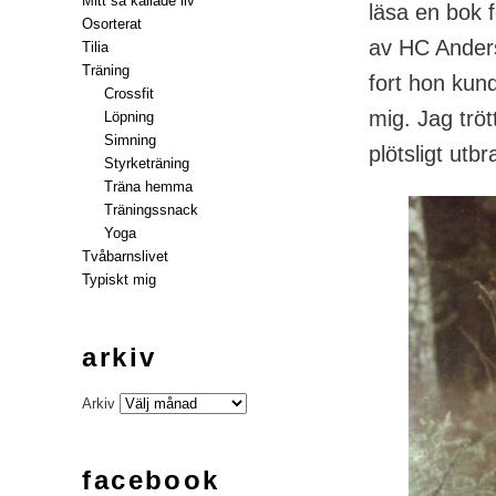
Mitt så kallade liv
läsa en bok 
Osorterat
av HC Anders
Tilia
Träning
fort hon kund
Crossfit
mig. Jag tröt
Löpning
Simning
plötsligt utb
Styrketräning
Träna hemma
Träningssnack
Yoga
Tvåbarnslivet
Typiskt mig
arkiv
Arkiv
facebook