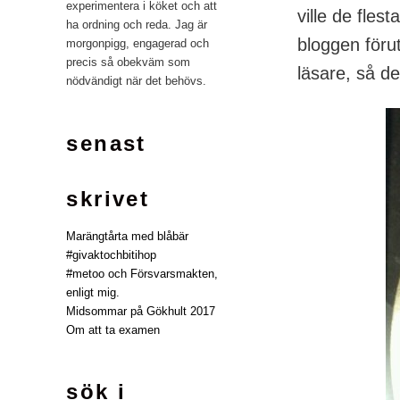
experimentera i köket och att
ville de fles
ha ordning och reda. Jag är
bloggen föru
morgonpigg, engagerad och
precis så obekväm som
läsare, så de
nödvändigt när det behövs.
senast
skrivet
Marängtårta med blåbär
#givaktochbitihop
#metoo och Försvarsmakten,
enligt mig.
Midsommar på Gökhult 2017
Om att ta examen
sök i