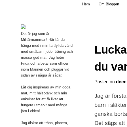
Main menu
Mamma, militär och märkbart obekväm
Hem
Om Bloggen
Skip to primary content
Militärmamman
Det är jag som är
Militärmamman! Här får du
Lucka
hänga med i min fartfyllda värld
med småbarn, jobb, träning och
massa god mat. Jag heter
du var
Frida och arbetar som officer
inom Marinen och pluggar vid
sidan av i några år sådär.
Posted on
dece
Låt dig inspireras av min goda
mat, mitt hälsotänk och min
Jag är första
enkelhet för att få livet att
barn i släkte
fungera utmärkt med många
järn i elden!
ganska borts
Det sägs att 
Jag älskar att träna, planera,