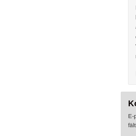
K
E-
fäl