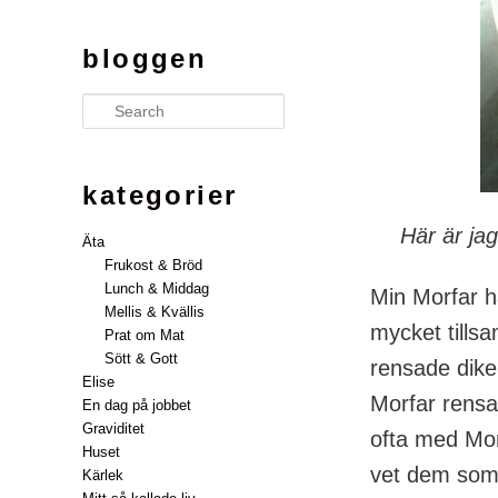
bloggen
Search
kategorier
Här är jag
Äta
Frukost & Bröd
Lunch & Middag
Min Morfar ha
Mellis & Kvällis
mycket tills
Prat om Mat
Sött & Gott
rensade dike
Elise
Morfar rensa
En dag på jobbet
Graviditet
ofta med Mor
Huset
vet dem som s
Kärlek