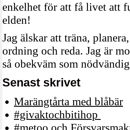
enkelhet för att få livet at
elden!
Jag älskar att träna, planera
ordning och reda. Jag är m
så obekväm som nödvändigt
Senast skrivet
Marängtårta med blåbär
#givaktochbitihop
#metoo och Försvarsmakt