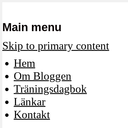
Mamma, militär och märkbart obekvä
Militärmamman
Main menu
Skip to primary content
Hem
Om Bloggen
Träningsdagbok
Länkar
Kontakt