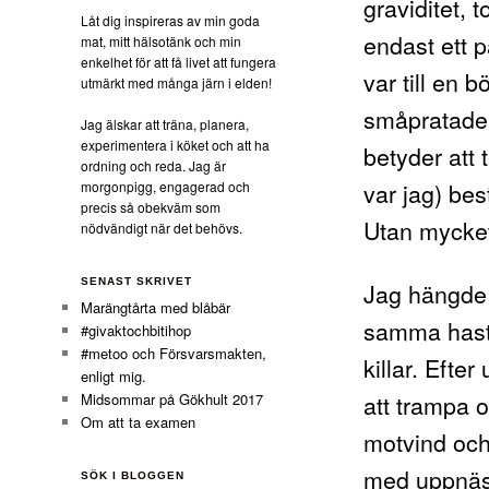
graviditet, 
Låt dig inspireras av min goda
endast ett p
mat, mitt hälsotänk och min
enkelhet för att få livet att fungera
var till en 
utmärkt med många järn i elden!
småpratade s
Jag älskar att träna, planera,
experimentera i köket och att ha
betyder att 
ordning och reda. Jag är
var jag) bes
morgonpigg, engagerad och
precis så obekväm som
Utan mycke
nödvändigt när det behövs.
SENAST SKRIVET
Jag hängde p
Marängtårta med blåbär
samma hasti
#givaktochbitihop
#metoo och Försvarsmakten,
killar. Efter
enligt mig.
att trampa 
Midsommar på Gökhult 2017
Om att ta examen
motvind och 
med uppnäsa
SÖK I BLOGGEN