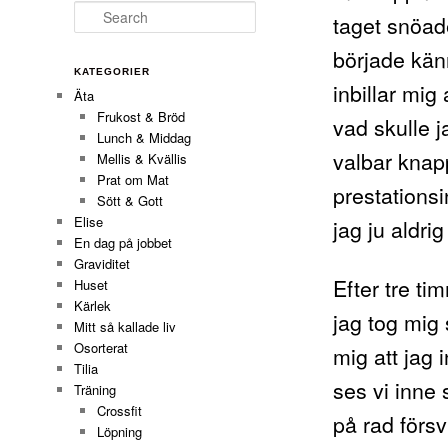
Search
taget snöade
började kän
KATEGORIER
inbillar mig
Äta
Frukost & Bröd
vad skulle j
Lunch & Middag
valbar knapp
Mellis & Kvällis
Prat om Mat
prestations
Sött & Gott
Elise
jag ju aldri
En dag på jobbet
Graviditet
Efter tre ti
Huset
Kärlek
jag tog mig 
Mitt så kallade liv
Osorterat
mig att jag 
Tilia
ses vi inne
Träning
Crossfit
på rad förs
Löpning