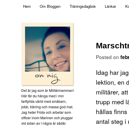
Main menu
Mamma, militär och märkbart obekväm
Hem
Om Bloggen
Träningsdagbok
Länkar
Ko
Skip to primary content
Militärmamman
Marscht
Posted on
feb
Idag har ja
lektion, en 
militärer, a
Det är jag som är Militärmamman!
Här får du hänga med i min
trupp med l
fartfyllda värld med småbarn,
jobb, träning och massa god mat.
hållas finns
Jag heter Frida och arbetar som
officer inom Marinen och pluggar
antal steg i
vid sidan av i några år sådär.