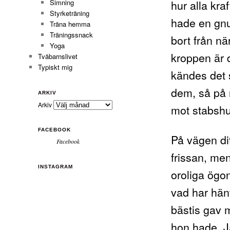
hur alla kra
Simning
Styrketräning
hade en gnu
Träna hemma
Träningssnack
bort från nä
Yoga
kroppen är 
Tvåbarnslivet
Typiskt mig
kändes det 
dem, så på 
ARKIV
Arkiv
mot stabshus
FACEBOOK
På vägen dit
Facebook
frissan, me
INSTAGRAM
oroliga ögon
vad har hänt
bästis gav 
hon hade. Ja