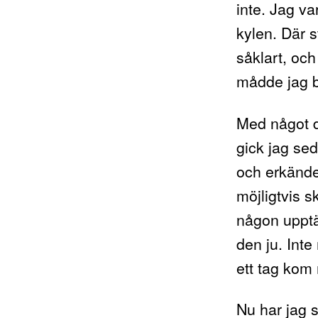
inte. Jag va
kylen. Där 
såklart, och 
mådde jag b
Med något d
gick jag se
och erkände
möjligtvis 
någon upptä
den ju. Inte
ett tag kom
Nu har jag s