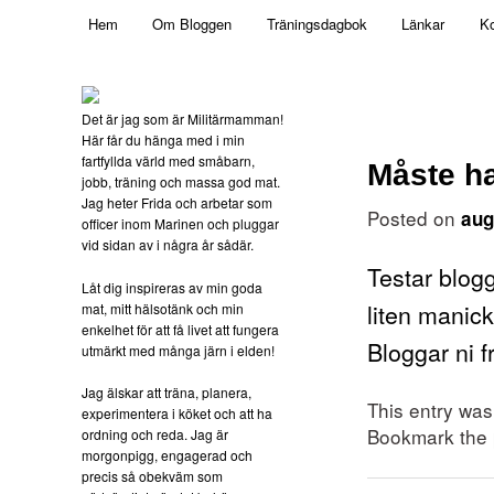
Main menu
Mamma, militär och märkbart obekväm
Hem
Om Bloggen
Träningsdagbok
Länkar
Ko
Skip to primary content
Militärmamman
Det är jag som är Militärmamman!
Här får du hänga med i min
fartfyllda värld med småbarn,
Måste h
jobb, träning och massa god mat.
Jag heter Frida och arbetar som
Posted on
aug
officer inom Marinen och pluggar
vid sidan av i några år sådär.
Testar blogg
Låt dig inspireras av min goda
liten manick
mat, mitt hälsotänk och min
enkelhet för att få livet att fungera
Bloggar ni 
utmärkt med många järn i elden!
Jag älskar att träna, planera,
This entry wa
experimentera i köket och att ha
Bookmark the
ordning och reda. Jag är
morgonpigg, engagerad och
precis så obekväm som