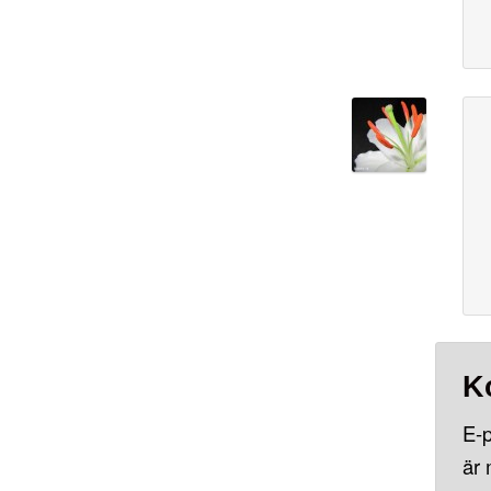
K
E-p
är