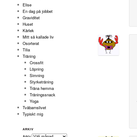
Elise
En dag på jobbet
Graviditet
Huset
Kärlek
Mitt så kallade liv
Osorterat
Tilia
Träning
Crossfit
Löpning
Simning
Styrketräning
Träna hemma
Träningssnack
Yoga
Tvåbarnslivet
Typiskt mig
ARKIV
Arkiv