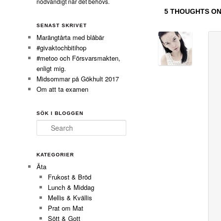
nödvändigt när det behövs.
5 THOUGHTS ON
SENAST SKRIVET
Marängtårta med blåbär
#givaktochbitihop
#metoo och Försvarsmakten,
enligt mig.
Midsommar på Gökhult 2017
Om att ta examen
SÖK I BLOGGEN
Search
KATEGORIER
Äta
Frukost & Bröd
Lunch & Middag
Mellis & Kvällis
Prat om Mat
Sött & Gott