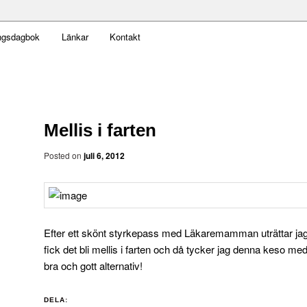
t obekväm
ngsdagbok
Länkar
Kontakt
an
Mellis i farten
Posted on
juli 6, 2012
Efter ett skönt styrkepass med Läkaremamman uträttar jag
fick det bli mellis i farten och då tycker jag denna keso med 
bra och gott alternativ!
DELA: