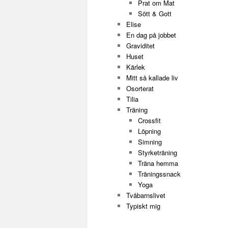
Prat om Mat
Sött & Gott
Elise
En dag på jobbet
Graviditet
Huset
Kärlek
Mitt så kallade liv
Osorterat
Tilia
Träning
Crossfit
Löpning
Simning
Styrketräning
Träna hemma
Träningssnack
Yoga
Tvåbarnslivet
Typiskt mig