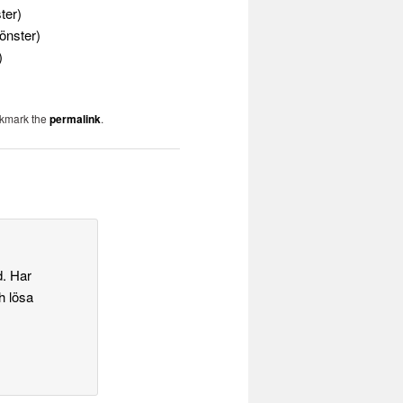
ter)
fönster)
)
okmark the
permalink
.
d. Har
h lösa