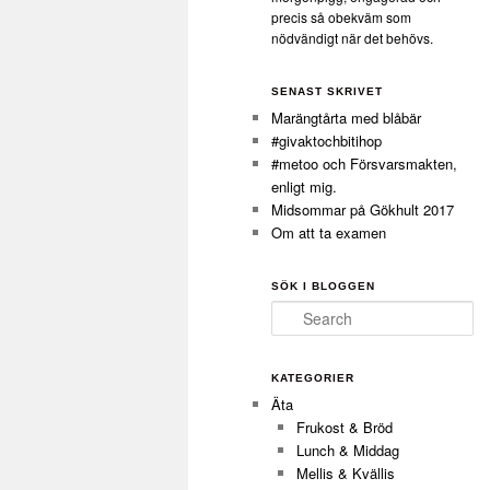
precis så obekväm som
nödvändigt när det behövs.
SENAST SKRIVET
Marängtårta med blåbär
#givaktochbitihop
#metoo och Försvarsmakten,
enligt mig.
Midsommar på Gökhult 2017
Om att ta examen
SÖK I BLOGGEN
Search
KATEGORIER
Äta
Frukost & Bröd
Lunch & Middag
Mellis & Kvällis