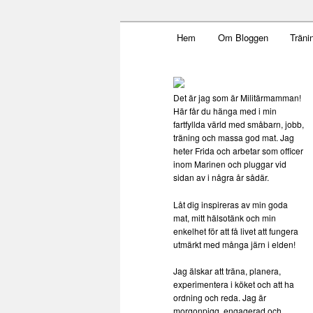
Main menu
Mamma, militär och märkbar
Hem
Om Bloggen
Träni
Skip to primary content
Militärmamm
Det är jag som är Militärmamman!
Här får du hänga med i min
fartfyllda värld med småbarn, jobb,
träning och massa god mat. Jag
heter Frida och arbetar som officer
inom Marinen och pluggar vid
sidan av i några år sådär.
Låt dig inspireras av min goda
mat, mitt hälsotänk och min
enkelhet för att få livet att fungera
utmärkt med många järn i elden!
Jag älskar att träna, planera,
experimentera i köket och att ha
ordning och reda. Jag är
morgonpigg, engagerad och