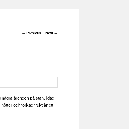
Post navigation
←
Previous
Next
→
 några ärenden på stan. Idag
nötter och torkad frukt är ett