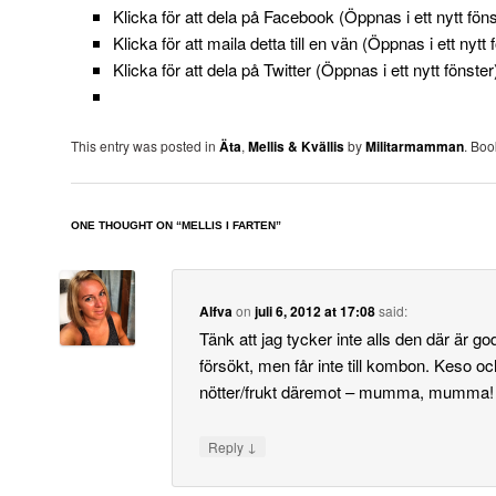
Klicka för att dela på Facebook (Öppnas i ett nytt föns
Klicka för att maila detta till en vän (Öppnas i ett nytt 
Klicka för att dela på Twitter (Öppnas i ett nytt fönster
This entry was posted in
Äta
,
Mellis & Kvällis
by
Militarmamman
. Bo
ONE THOUGHT ON “
MELLIS I FARTEN
”
Alfva
on
juli 6, 2012 at 17:08
said:
Tänk att jag tycker inte alls den där är go
försökt, men får inte till kombon. Keso oc
nötter/frukt däremot – mumma, mumma!
↓
Reply