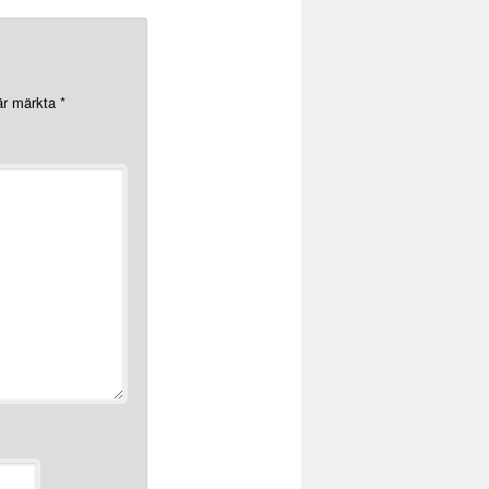
 är märkta
*