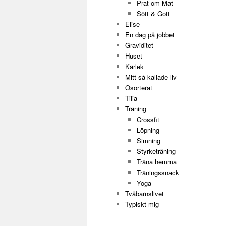
Prat om Mat
Sött & Gott
Elise
En dag på jobbet
Graviditet
Huset
Kärlek
Mitt så kallade liv
Osorterat
Tilia
Träning
Crossfit
Löpning
Simning
Styrketräning
Träna hemma
Träningssnack
Yoga
Tvåbarnslivet
Typiskt mig