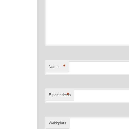
*
Namn
*
E-postadress
Webbplats