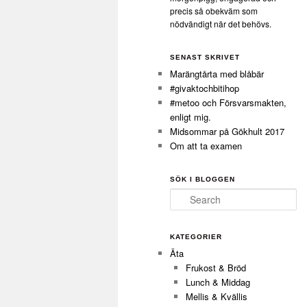
precis så obekväm som
nödvändigt när det behövs.
SENAST SKRIVET
Marängtårta med blåbär
#givaktochbitihop
#metoo och Försvarsmakten,
enligt mig.
Midsommar på Gökhult 2017
Om att ta examen
SÖK I BLOGGEN
Search
KATEGORIER
Äta
Frukost & Bröd
Lunch & Middag
Mellis & Kvällis