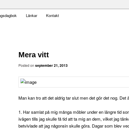
t obekväm
ngsdagbok
Länkar
Kontakt
an
Mera vitt
Posted on
september 21, 2013
Man kan tro att det aldrig tar slut men det gör det nog. Det 
1. Har samlat på mig många möbler under en längre tid som 
ivägen tills jag skulle få tid att ta mig an dem, vilket jag tä
betvivlade att jag någonsin skulle göra. Dagar som blev v