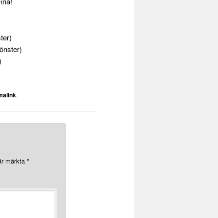
ina!
ter)
fönster)
)
malink
.
 är märkta
*