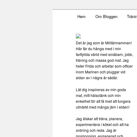
Main menu
Mamma, militär och märkbar
Hem
Om Bloggen
Träni
Skip to primary content
Militärmamm
Det är jag som är Militärmamman!
Här får du hänga med i min
fartfyllda värld med småbarn, jobb,
träning och massa god mat. Jag
heter Frida och arbetar som officer
inom Marinen och pluggar vid
sidan av i några år sådär.
Låt dig inspireras av min goda
mat, mitt hälsotänk och min
enkelhet för att få livet att fungera
utmärkt med många järn i elden!
Jag älskar att träna, planera,
experimentera i köket och att ha
ordning och reda. Jag är
morgonpigg, engagerad och