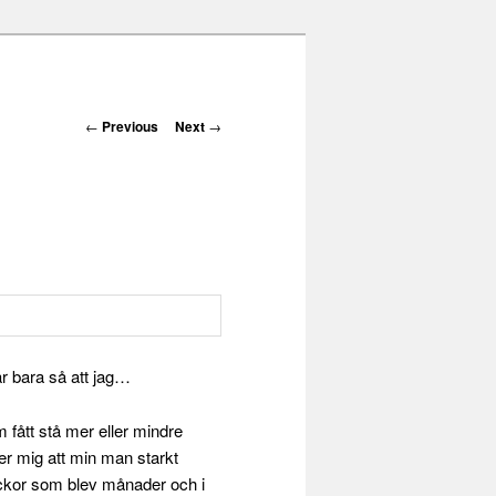
Post navigation
←
Previous
Next
→
är bara så att jag…
fått stå mer eller mindre
nker mig att min man starkt
eckor som blev månader och i