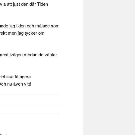
ivla att just den där Tiden
hade jag tiden och målade som
direkt men jag tycker om
år mest ivägen medan de väntar
det ska få agera
ch nu även vitt!