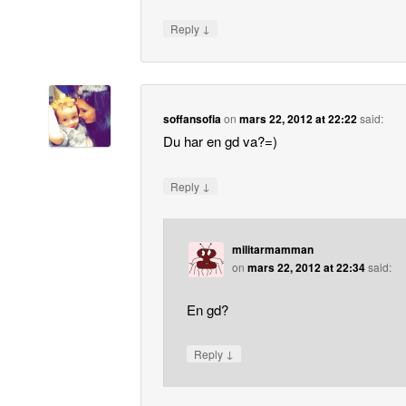
↓
Reply
soffansofia
on
mars 22, 2012 at 22:22
said:
Du har en gd va?=)
↓
Reply
militarmamman
on
mars 22, 2012 at 22:34
said:
En gd?
↓
Reply