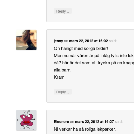
↓
Reply
jenny
on
mars 22, 2012 at 16:02
said:
Oh härligt med soliga bilder!
Men nu när våren är på intåg fylls inte le
då? här är det som att trycka på en kn
alla barn.
Kram
↓
Reply
Eleonore
on
mars 22, 2012 at 16:27
said:
Ni verkar ha så roliga lekparker.