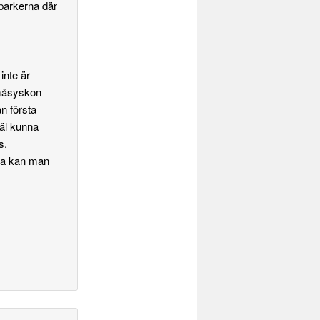
parkerna där
.
inte är
måsyskon
ån första
väl kunna
s.
ma kan man