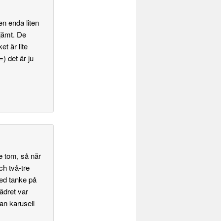
 en enda liten
 jämt. De
et är lite
) det är ju
e tom, så när
ch två-tre
med tanke på
ädret var
an karusell