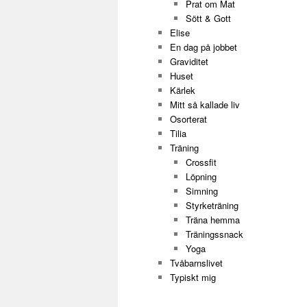
Prat om Mat
Sött & Gott
Elise
En dag på jobbet
Graviditet
Huset
Kärlek
Mitt så kallade liv
Osorterat
Tilia
Träning
Crossfit
Löpning
Simning
Styrketräning
Träna hemma
Träningssnack
Yoga
Tvåbarnslivet
Typiskt mig