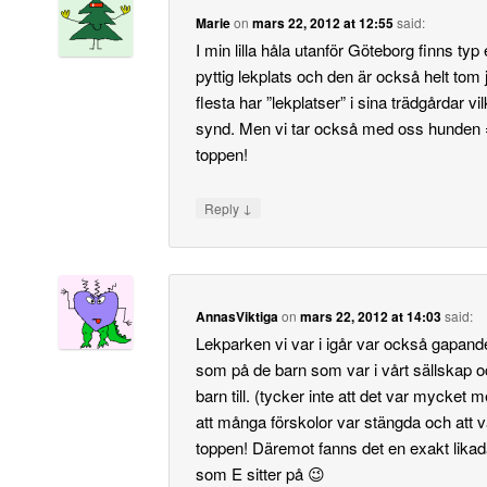
Marie
on
mars 22, 2012 at 12:55
said:
I min lilla håla utanför Göteborg finns typ
pyttig lekplats och den är också helt tom
flesta har ”lekplatser” i sina trädgårdar vilk
synd. Men vi tar också med oss hunden =
toppen!
↓
Reply
AnnasViktiga
on
mars 22, 2012 at 14:03
said:
Lekparken vi var i igår var också gapand
som på de barn som var i vårt sällskap o
barn till. (tycker inte att det var mycket 
att många förskolor var stängda och att v
toppen! Däremot fanns det en exakt likad
som E sitter på 😉