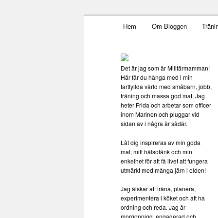
Main menu
Mamma, militär och märkbar
Hem
Om Bloggen
Träni
Skip to primary content
Militärmamm
Det är jag som är Militärmamman!
Här får du hänga med i min
fartfyllda värld med småbarn, jobb,
träning och massa god mat. Jag
heter Frida och arbetar som officer
inom Marinen och pluggar vid
sidan av i några år sådär.
Låt dig inspireras av min goda
mat, mitt hälsotänk och min
enkelhet för att få livet att fungera
utmärkt med många järn i elden!
Jag älskar att träna, planera,
experimentera i köket och att ha
ordning och reda. Jag är
morgonpigg, engagerad och