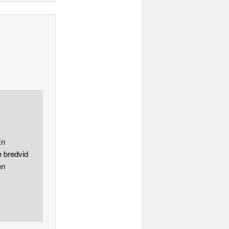
En
e bredvid
en