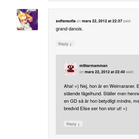
soffansofia
on
mars 22, 2012 at 22:37
said:
grand danois.
↓
Reply
militarmamman
on
mars 22, 2012 at 22:40
said:
Aha! =) Nej, hon är en Weimaraner. 
stående fågelhund. Ställer men henn
en GD så är hon betydligt mindre, m
bredvid Elise ser hon stor ut! =)
↓
Reply