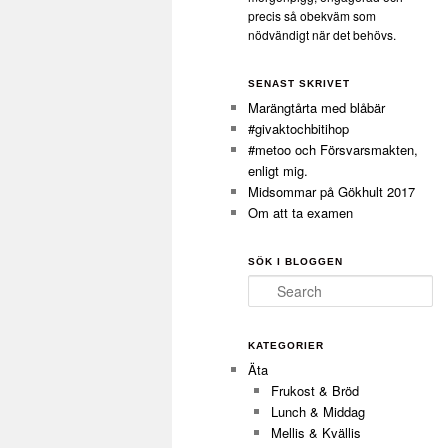
precis så obekväm som
nödvändigt när det behövs.
SENAST SKRIVET
Marängtårta med blåbär
#givaktochbitihop
#metoo och Försvarsmakten,
enligt mig.
Midsommar på Gökhult 2017
Om att ta examen
SÖK I BLOGGEN
Search
KATEGORIER
Äta
Frukost & Bröd
Lunch & Middag
Mellis & Kvällis