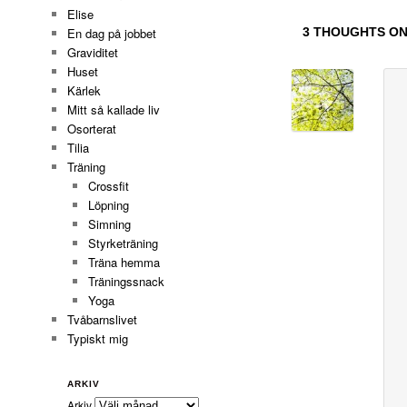
Elise
3 THOUGHTS ON
En dag på jobbet
Graviditet
Huset
Kärlek
Mitt så kallade liv
Osorterat
Tilia
Träning
Crossfit
Löpning
Simning
Styrketräning
Träna hemma
Träningssnack
Yoga
Tvåbarnslivet
Typiskt mig
ARKIV
Arkiv