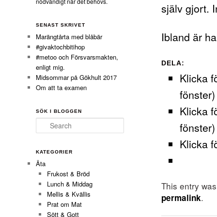
nödvändigt när det behövs.
själv gjort. 
SENAST SKRIVET
Ibland är ha
Marängtårta med blåbär
#givaktochbitihop
#metoo och Försvarsmakten,
DELA:
enligt mig.
Klicka f
Midsommar på Gökhult 2017
Om att ta examen
fönster)
Klicka f
SÖK I BLOGGEN
Search
fönster)
Klicka f
KATEGORIER
Äta
Frukost & Bröd
Lunch & Middag
This entry wa
Mellis & Kvällis
.
permalink
Prat om Mat
Sött & Gott