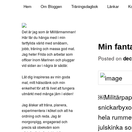
Main menu
Mamma, militär och märkbart obekväm
Hem
Om Bloggen
Träningsdagbok
Länkar
Ko
Skip to primary content
Militärmamman
Det är jag som är Militärmamman!
Här får du hänga med i min
fartfyllda värld med småbarn,
Min fant
jobb, träning och massa god mat.
Jag heter Frida och arbetar som
Posted on
dec
officer inom Marinen och pluggar
vid sidan av i några år sådär.
Låt dig inspireras av min goda
mat, mitt hälsotänk och min
enkelhet för att få livet att fungera
utmärkt med många järn i elden!
￼Militärpap
Jag älskar att träna, planera,
snickarbyxo
experimentera i köket och att ha
hela rummet
ordning och reda. Jag är
morgonpigg, engagerad och
julskinka s
precis så obekväm som