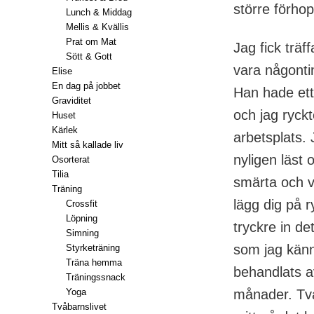
större förhop
Lunch & Middag
Mellis & Kvällis
Prat om Mat
Jag fick trä
Sött & Gott
vara någontin
Elise
En dag på jobbet
Han hade ett
Graviditet
och jag ryck
Huset
Kärlek
arbetsplats.
Mitt så kallade liv
nyligen läst 
Osorterat
Tilia
smärta och v
Träning
lägg dig på 
Crossfit
Löpning
tryckre in d
Simning
som jag känn
Styrketräning
Träna hemma
behandlats av
Träningssnack
Yoga
månader. Två
Tvåbarnslivet