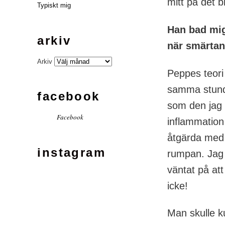
mitt på det b
Typiskt mig
Han bad mig
arkiv
när smärtan 
Arkiv
Peppes teori 
samma stund t
facebook
som den jag 
Facebook
inflammation
åtgärda med 
instagram
rumpan. Jag 
väntat på att
icke!
Man skulle ku