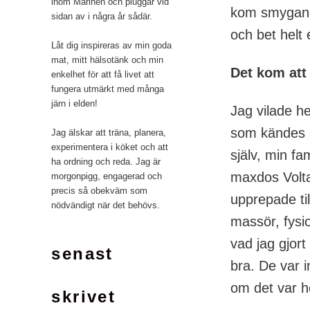
inom Marinen och pluggar vid
kom smygande
sidan av i några år sådär.
och bet helt 
Låt dig inspireras av min goda
mat, mitt hälsotänk och min
Det kom att 
enkelhet för att få livet att
fungera utmärkt med många
järn i elden!
Jag vilade he
som kändes s
Jag älskar att träna, planera,
experimentera i köket och att
själv, min fa
ha ordning och reda. Jag är
maxdos Volta
morgonpigg, engagerad och
precis så obekväm som
upprepade ti
nödvändigt när det behövs.
massör, fysi
vad jag gjort
senast
bra. De var 
om det var h
skrivet