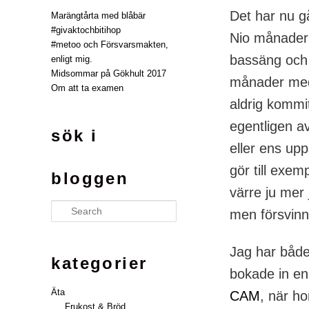
Det har nu 
Marängtårta med blåbär
#givaktochbitihop
Nio månader 
#metoo och Försvarsmakten,
bassäng och 
enligt mig.
Midsommar på Gökhult 2017
månader med 
Om att ta examen
aldrig kommit
egentligen a
sök i
eller ens upp
gör till exem
bloggen
värre ju mer 
Search
men försvinne
Jag har både 
kategorier
bokade in en 
Äta
CAM
, när ho
Frukost & Bröd