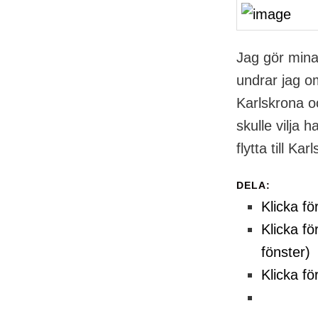
Jag gör mina
undrar jag o
Karlskrona oc
skulle vilja 
flytta till Kar
DELA:
Klicka fö
Klicka fö
fönster)
Klicka fö