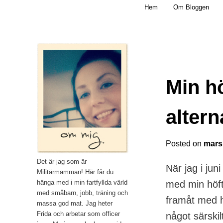
Main menu
Mamma, militär och märkbart obekväm
Hem
Om Bloggen
Skip to primary content
Militärmamman
Min h
alter
Posted on
mars
Det är jag som är
När jag i ju
Militärmamman! Här får du
hänga med i min fartfyllda värld
med min höft
med småbarn, jobb, träning och
framåt med h
massa god mat. Jag heter
Frida och arbetar som officer
något särskil