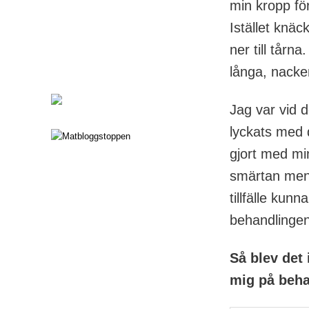
min kropp fö
Istället knä
ner till tårn
långa, nacke
Jag var vid d
lyckats med 
gjort med mi
smärtan men 
tillfälle kun
behandlingen
Så blev det 
mig på beha